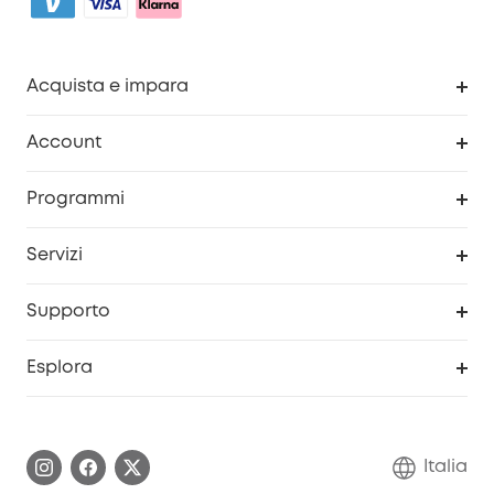
Acquista e impara
Pulizia
Account
Sicurezza
Programma Premi eufyCredits
Programmi
Diventa un affiliato
Servizi
Programma Partner eufy
Portale web di sicurezza
Supporto
Prodotti ricondizionati
Centro di assistenza intelligente
Esplora
Informazioni sulla garanzia
Comunità eufy Security
Esercita i diritti di garanzia
Contattaci
Italia
FAQ sull'ordine