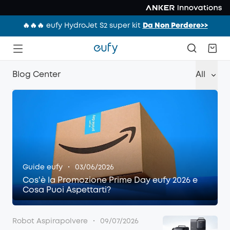
🔥🔥🔥 eufy HydroJet S2 super kit
Da Non Perdere>>
Blog Center
All
·
Guide eufy
03/06/2026
Cos'è la Promozione Prime Day eufy 2026 e
Cosa Puoi Aspettarti?
·
Robot Aspirapolvere
09/07/2026