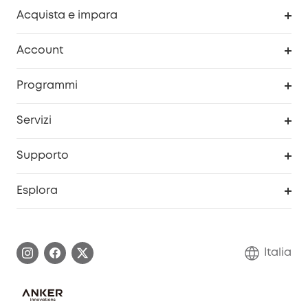
Acquista e impara
Pulizia
Account
Sicurezza
Programma Premi eufyCredits
Programmi
Diventa un affiliato
Servizi
Programma Partner eufy
Portale web di sicurezza
Supporto
Prodotti ricondizionati
Centro di assistenza intelligente
Esplora
Informazioni sulla garanzia
Comunità eufy Security
Esercita i diritti di garanzia
Contattaci
Italia
FAQ sull'ordine
Annulla ordine