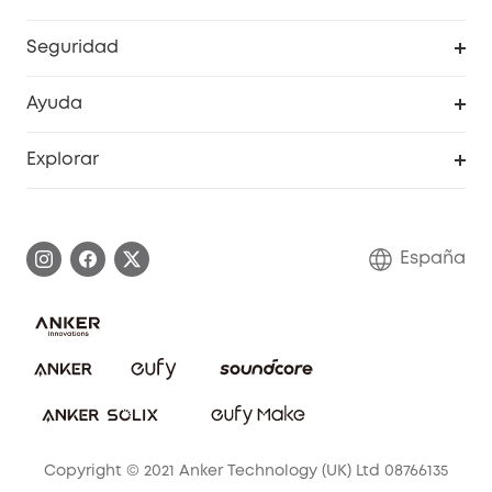
RoboVac
Pedidos
Seguridad
Accesorios limpieza
Programa de Recompensas de eufyCréditos
Cámaras de seguridad
Ayuda
Video Timbres
Cancelar pedido
Explorar
Cámaras con luces
Centro de ayuda inteligente
Historia de la marca
Monitores para bebés
Información de garantía
Conviértete en afiliado
España
Sistemas de Alarma
Procesar una garantía
Compra de cooperación
Explorar todo
Preguntas frecuentes sobre pedidos
Comunidad de limpieza eufy
Portal web de seguridad
Contáctanos
Copyright © 2021 Anker Technology (UK) Ltd 08766135