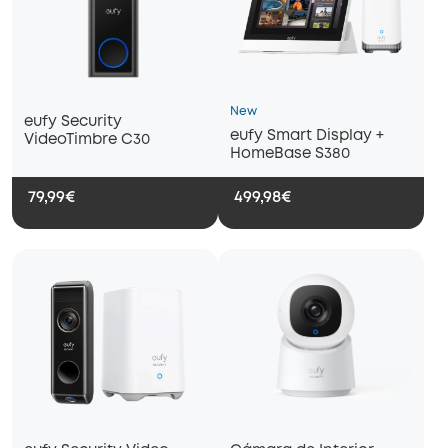
New
eufy Security
eufy Smart Display +
VideoTimbre C30
HomeBase S380
79,99€
499,98€