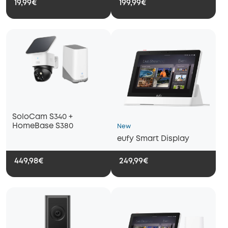
19,99€
199,99€
SoloCam S340 +
HomeBase S380
New
eufy Smart Display
449,98€
249,99€