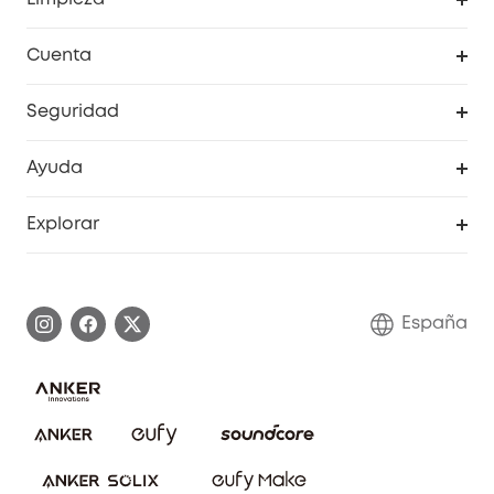
Explorar todo
Cuenta
RoboVac
Pedidos
Seguridad
Accesorios limpieza
Programa de Recompensas de eufyCréditos
Cámaras de seguridad
Ayuda
Video Timbres
Cancelar pedido
Explorar
Cámaras con luces
Centro de ayuda inteligente
Historia de la marca
Monitores para bebés
Información de garantía
Conviértete en afiliado
España
Sistemas de Alarma
Procesar una garantía
Compra de cooperación
Explorar todo
Preguntas frecuentes sobre pedidos
Comunidad de limpieza eufy
Portal web de seguridad