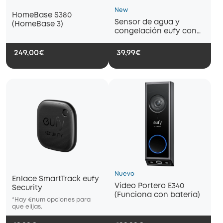
New
HomeBase S380
Sensor de agua y
(HomeBase 3)
congelación eufy con
alertas remotas
249,00€
39,99€
Nuevo
Enlace SmartTrack eufy
Video Portero E340
Security
(Funciona con batería)
*Hay €num opciones para
*Hay €num opciones para
*Hay €nu
que elijas.
que elijas.
que elijas