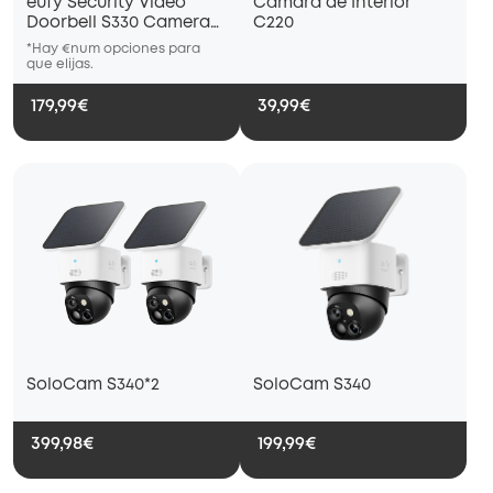
eufy Security Video
Cámara de Interior
Doorbell S330 Camera
C220
con HomeBase 2K HD
*Hay €num opciones para
*Hay €num opciones para
*Hay €nu
que elijas.
que elijas.
que elijas
179,99€
39,99€
SoloCam S340*2
SoloCam S340
399,98€
199,99€