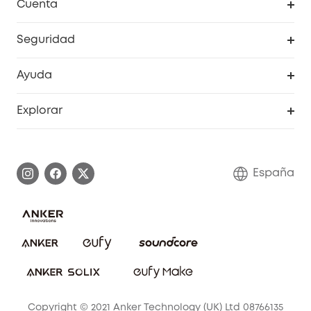
Cuenta
RoboVac
Pedidos
Seguridad
Accesorios limpieza
Programa de Recompensas de eufyCréditos
Cámaras de seguridad
Ayuda
Video Timbres
Cancelar pedido
Explorar
Cámaras con luces
Centro de ayuda inteligente
Historia de la marca
Monitores para bebés
Información de garantía
Conviértete en afiliado
España
Sistemas de Alarma
Procesar una garantía
Compra de cooperación
Explorar todo
Preguntas frecuentes sobre pedidos
Comunidad de limpieza eufy
Portal web de seguridad
Contáctanos
Copyright © 2021 Anker Technology (UK) Ltd 08766135