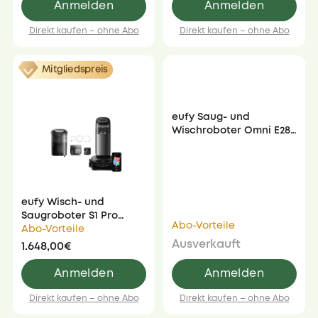
Anmelden
Anmelden
Direkt kaufen – ohne Abo
Direkt kaufen – ohne Abo
Mitgliedspreis
eufy Saug- und
Wischroboter Omni E28
mit Bodenreiniger-Set
eufy Wisch- und
Saugroboter S1 Pro
Abo-Vorteile
HydroJet mit
Abo-Vorteile
Automatischem Frisch-
Ausverkauft
1.648,00€
und Abwassermodul
Anmelden
Anmelden
Direkt kaufen – ohne Abo
Direkt kaufen – ohne Abo