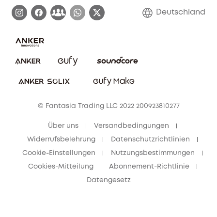
Garantieabwicklung
Blog
Deutschland
E-Anleitung herunterladen
Kontaktiere uns
Impressum
Nachhaltigkeit
Bestellung stornieren
eufy Security Community
eufy Clean Community
© Fantasia Trading LLC 2022 200923810277
Freunde werben & bis zu 80€ sichern
Über uns
Versandbedingungen
Widerrufsbelehrung
Datenschutzrichtlinien
Cookie-Einstellungen
Nutzungsbestimmungen
Cookies-Mitteilung
Abonnement-Richtlinie
Datengesetz