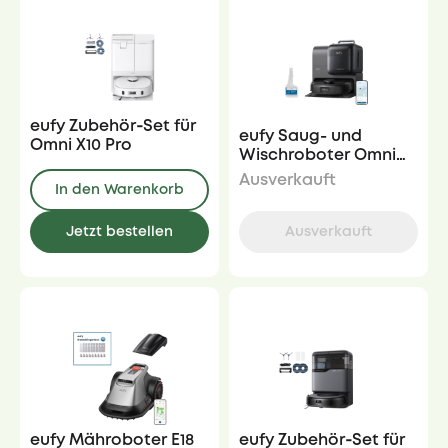
eufy Zubehör‑Set für
eufy Saug- und
Omni X10 Pro
Wischroboter Omni
E28 mit
Ausverkauft
In den Warenkorb
Bodenreiniger-Set
Jetzt bestellen
Ausverkauft
eufy Mähroboter E18
eufy Zubehör‑Set für