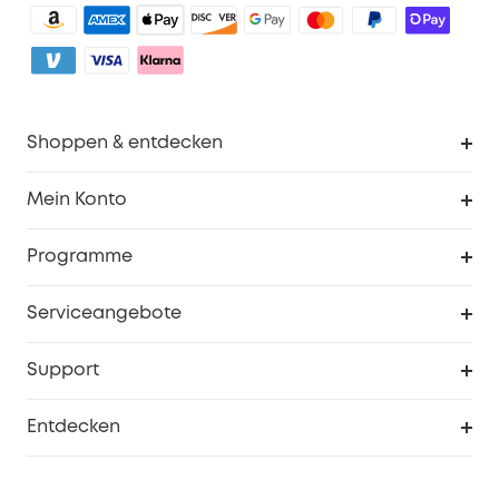
Shoppen & entdecken
Sauberkeit
Mein Konto
Sicherheit
Sendungsverfolgung
Programme
Baby
Meine Rabattcodes
eufy Business
Serviceangebote
eufyCredits Prämienprogramm
Studenten- & Lehrerrabatte
Security-Webportal
Support
Myeufy Preise
Seniorenrabatte
Smarte Hilfe
Entdecken
Affiliate-Programm
Garantieinformationen
eufy Markengeschichte
Zertifizierte generalüberholte Produkte