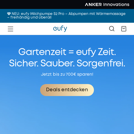
🩷 NEU: eufy Milchpumpe S2 Pro – Abpumpen mit Wärmemassage
– freihändig und überall
Gartenzeit = eufy Zeit.
Sicher. Sauber. Sorgenfrei.
Jetzt bis zu 700€ sparen!
Deals entdecken