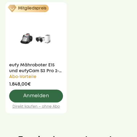
Mitgliedspreis
eufy Mähroboter E15
und eufyCam S3 Pro 2-
Kamera-Set
Abo-Vorteile
1.848,00€
Anmelden
Direkt kaufen – ohne Abo