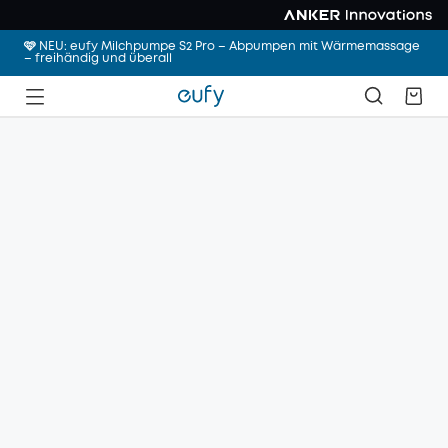
🩷 NEU: eufy Milchpumpe S2 Pro – Abpumpen mit Wärmemassage
– freihändig und überall