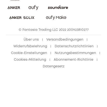
Impressum
Nachhaltigkeit
Bestellung stornieren
eufy Security Community
eufy Clean Community
© Fantasia Trading LLC 2022 200923810277
Freunde werben & bis zu 80€ sichern
Über uns
Versandbedingungen
Widerrufsbelehrung
Datenschutzrichtlinien
Cookie-Einstellungen
Nutzungsbestimmungen
Cookies-Mitteilung
Abonnement-Richtlinie
Datengesetz