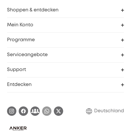
Shoppen & entdecken
Sauberkeit
Mein Konto
Sicherheit
Sendungsverfolgung
Programme
Baby
Meine Rabattcodes
eufy Business
Serviceangebote
eufyCredits Prämienprogramm
Studenten- & Lehrerrabatte
Security-Webportal
Support
Myeufy Preise
Seniorenrabatte
Smarte Hilfe
Entdecken
Affiliate-Programm
Garantieinformationen
eufy Markengeschichte
Zertifizierte generalüberholte Produkte
Garantieabwicklung
Blog
Deutschland
E-Anleitung herunterladen
Kontaktiere uns