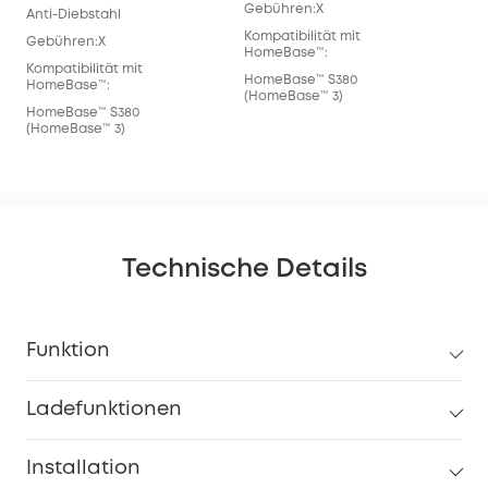
Gebühren:X
Anti-Diebstahl
Kompatibilität mit
Gebühren:X
HomeBase™:
Kompatibilität mit
HomeBase™ S380
HomeBase™:
(HomeBase™ 3)
HomeBase™ S380
(HomeBase™ 3)
Technische Details
Funktion
Ladefunktionen
Installation