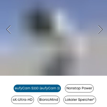
eufyCam S330 (eufyCam 3)
Nonstop Power
4K-Ultra-HD
BionicMind
Lokaler Speicher*