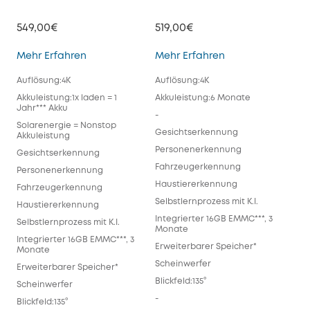
549,00€
519,00€
eufyCam S330 (eufyCam 3)
eufyCam S300 (e
Mehr Erfahren
Mehr Erfahren
Auflösung:4K
Auflösung:4K
Akkuleistung:1x laden = 1
Akkuleistung:6 Monate
Jahr*** Akku
-
Solarenergie = Nonstop
Gesichtserkennung
Akkuleistung
Personenerkennung
Gesichtserkennung
Fahrzeugerkennung
Personenerkennung
Haustiererkennung
Fahrzeugerkennung
Selbstlernprozess mit K.I.
Haustiererkennung
Integrierter 16GB EMMC***, 3
Selbstlernprozess mit K.I.
Monate
Integrierter 16GB EMMC***, 3
Erweiterbarer Speicher*
Monate
Scheinwerfer
Erweiterbarer Speicher*
Blickfeld:135°
Scheinwerfer
-
Blickfeld:135°