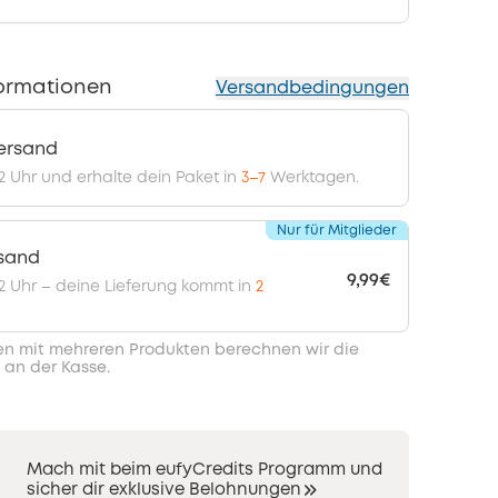
ormationen
Versandbedingungen
ersand
12 Uhr und erhalte dein Paket in
3–7
Werktagen.
Nur für Mitglieder
rsand
9,99€
 12 Uhr – deine Lieferung kommt in
2
en mit mehreren Produkten berechnen wir die
 an der Kasse.
Mach mit beim eufyCredits Programm und
sicher dir exklusive Belohnungen