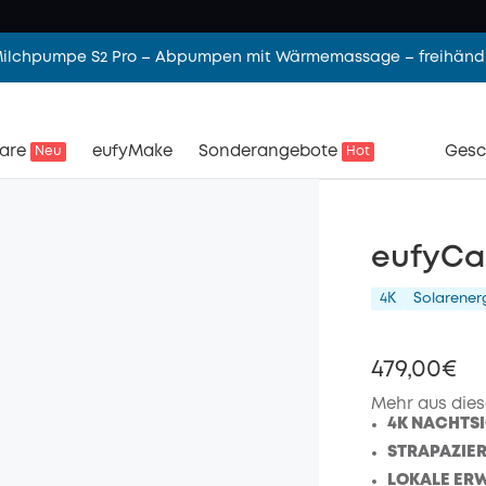
 Milchpumpe S2 Pro – Abpumpen mit Wärmemassage – freihändi
are
eufyMake
Sonderangebote
Gesc
Neu
Hot
eufyCa
4K
Solarener
479,00€
Mehr aus dies
4K NACHTSI
STRAPAZIER
LOKALE ER