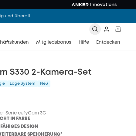
g und überall
häftskunden
Mitgliedsbonus
Hilfe
Entdecken
m S330 2‑Kamera‑Set
gie
Edge System
Neu
er Serie
eufyCam 3C
CHT IN FARBE
FÄHIGES DESIGN
WEITERBARE SPEICHERUNG*