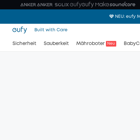
🩷 NEU: eufy
Built with Care
Sicherheit
Sauberkeit
Mähroboter
BabyC
Neu