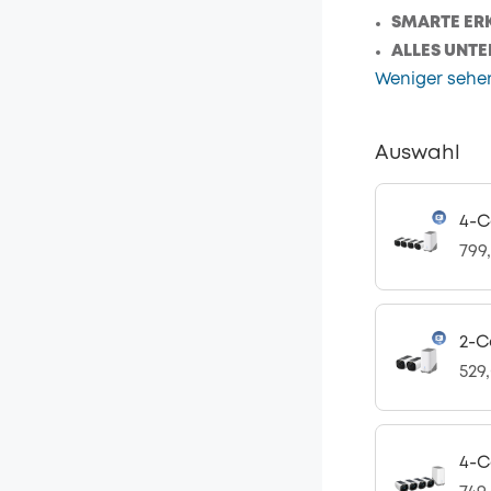
SMARTE ER
ALLES UNTE
Weniger sehe
Auswahl
4-C
799
2-C
529
4-C