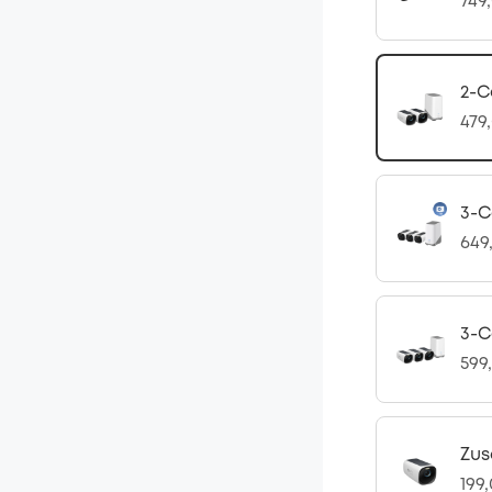
749
2-C
479
3-C
649
3-C
599
Zus
199