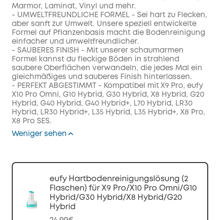
Marmor, Laminat, Vinyl und mehr.
- UMWELTFREUNDLICHE FORMEL - Sei hart zu Flecken,
aber sanft zur Umwelt. Unsere speziell entwickelte
Formel auf Pflanzenbasis macht die Bodenreinigung
einfacher und umweltfreundlicher.
- SAUBERES FINISH - Mit unserer schaumarmen
Formel kannst du fleckige Böden in strahlend
saubere Oberflächen verwandeln, die jedes Mal ein
gleichmäßiges und sauberes Finish hinterlassen.
- PERFEKT ABGESTIMMT -
Kompatibel mit
X9 Pro, eufy
X10 Pro Omni, G10 Hybrid, G30 Hybrid, X8 Hybrid, G20
Hybrid, G40 Hybrid, G40 Hybrid+, L70 Hybrid, LR30
Hybrid, LR30 Hybrid+, L35 Hybrid, L35 Hybrid+, X8 Pro,
X8 Pro SES.
Weniger sehen
eufy Hartbodenreinigungslösung (2
Flaschen) für X9 Pro/X10 Pro Omni/G10
Hybrid/G30 Hybrid/X8 Hybrid/G20
Hybrid