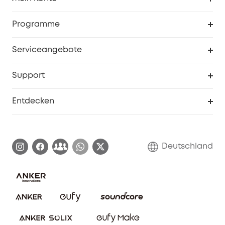
Sicherheit
Sendungsverfolgung
Programme
Baby
Meine Rabattcodes
eufy Business
Serviceangebote
eufyCredits Prämienprogramm
Studenten- & Lehrerrabatte
Security-Webportal
Support
Myeufy Preise
Seniorenrabatte
Smarte Hilfe
Entdecken
Affiliate-Programm
Garantieinformationen
eufy Markengeschichte
Zertifizierte generalüberholte Produkte
Garantieabwicklung
Blog
Deutschland
E-Anleitung herunterladen
Kontaktiere uns
Impressum
Nachhaltigkeit
Bestellung stornieren
eufy Security Community