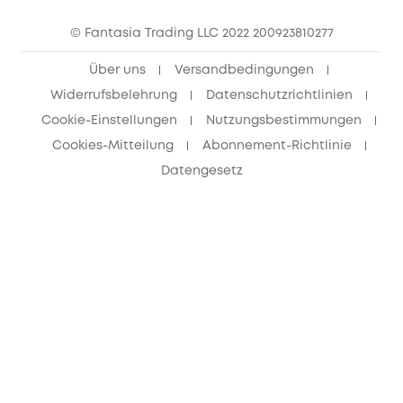
eufy Clean Community
© Fantasia Trading LLC 2022 200923810277
Freunde werben & bis zu 80€ sichern
Über uns
Versandbedingungen
Widerrufsbelehrung
Datenschutzrichtlinien
Cookie-Einstellungen
Nutzungsbestimmungen
Cookies-Mitteilung
Abonnement-Richtlinie
Datengesetz