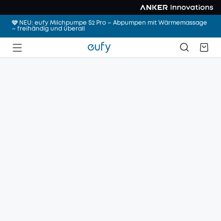
🩷 NEU: eufy Milchpumpe S2 Pro – Abpumpen mit Wärmemassage
– freihändig und überall