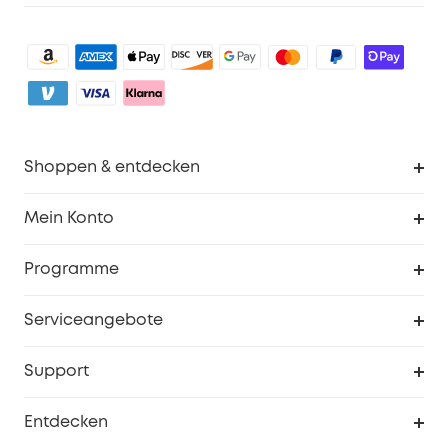
Shoppen & entdecken
Sauberkeit
Mein Konto
Sicherheit
Sendungsverfolgung
Programme
Baby
Meine Rabattcodes
eufy Business
Serviceangebote
eufyCredits Prämienprogramm
Studenten- & Lehrerrabatte
Security-Webportal
Support
Myeufy Preise
Seniorenrabatte
Smarte Hilfe
Entdecken
Affiliate-Programm