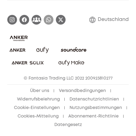
Garantieinformationen
eufy Markengeschichte
Zertifizierte generalüberholte Produkte
Garantieabwicklung
Blog
Deutschland
E-Anleitung herunterladen
Kontaktiere uns
Impressum
Nachhaltigkeit
Bestellung stornieren
eufy Security Community
eufy Clean Community
© Fantasia Trading LLC 2022 200923810277
Freunde werben & bis zu 80€ sichern
Über uns
Versandbedingungen
Widerrufsbelehrung
Datenschutzrichtlinien
Cookie-Einstellungen
Nutzungsbestimmungen
Cookies-Mitteilung
Abonnement-Richtlinie
Datengesetz