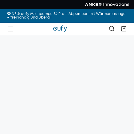
🩷 NEU: eufy Milchpumpe S2 Pro – Abpumpen mit Wärmemassage
– freihändig und überall