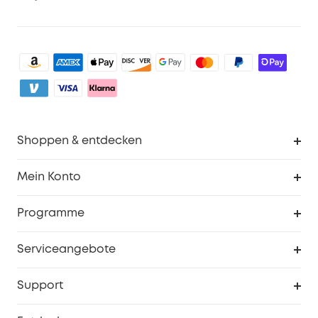
Shoppen & entdecken
Sauberkeit
Mein Konto
Sicherheit
Sendungsverfolgung
Programme
Baby
Meine Rabattcodes
eufy Business
Serviceangebote
eufyCredits Prämienprogramm
Studenten- & Lehrerrabatte
Security-Webportal
Support
Myeufy Preise
Seniorenrabatte
Smarte Hilfe