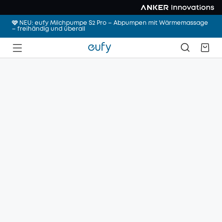
🩷 NEU: eufy Milchpumpe S2 Pro – Abpumpen mit Wärmemassage
– freihändig und überall