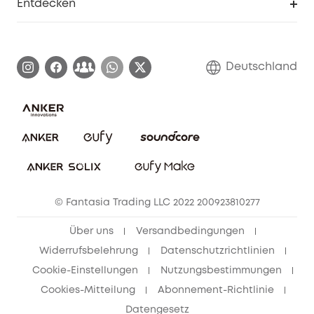
Entdecken
Affiliate-Programm
Garantieinformationen
eufy Markengeschichte
Zertifizierte generalüberholte Produkte
Garantieabwicklung
Blog
Deutschland
E-Anleitung herunterladen
Kontaktiere uns
Impressum
Nachhaltigkeit
Bestellung stornieren
eufy Security Community
eufy Clean Community
© Fantasia Trading LLC 2022 200923810277
Freunde werben & bis zu 80€ sichern
Über uns
Versandbedingungen
Widerrufsbelehrung
Datenschutzrichtlinien
Cookie-Einstellungen
Nutzungsbestimmungen
Cookies-Mitteilung
Abonnement-Richtlinie
Datengesetz