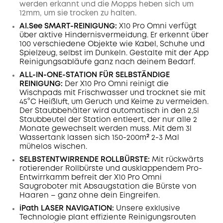
werden erkannt und die Mopps heben sich um
12mm, um sie trocken zu halten.
AI.See SMART-REINIGUNG:
X10 Pro Omni verfügt
über aktive Hindernisvermeidung. Er erkennt über
100 verschiedene Objekte wie Kabel, Schuhe und
Spielzeug, selbst im Dunkeln. Gestalte mit der App
Reinigungsabläufe ganz nach deinem Bedarf.
ALL-IN-ONE-STATION FÜR SELBSTÄNDIGE
REINIGUNG:
Der X10 Pro Omni reinigt die
Wischpads mit Frischwasser und trocknet sie mit
45°C Heißluft, um Geruch und Keime zu vermeiden.
Der Staubbehälter wird automatisch in den 2,5l
Staubbeutel der Station entleert, der nur alle 2
Monate gewechselt werden muss. Mit dem 3l
Wassertank lassen sich 150-200m² 2-3 Mal
mühelos wischen.
SELBSTENTWIRRENDE ROLLBÜRSTE:
Mit rückwärts
rotierender Rollbürste und ausklappendem Pro-
Entwirrkamm befreit der X10 Pro Omni
Saugroboter mit Absaugstation die Bürste von
Haaren – ganz ohne dein Eingreifen.
iPath LASER
NAVIGATION
:
Unsere exklusive
Technologie plant effiziente Reinigungsrouten