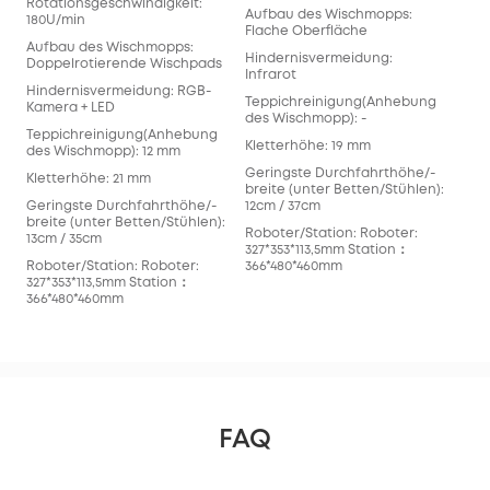
Rotationsgeschwindigkeit:
Aufbau des Wischmopps:
180U/min
Flache Oberfläche
Aufbau des Wischmopps:
Hindernisvermeidung:
Doppelrotierende Wischpads
Infrarot
Hindernisvermeidung: RGB-
Teppichreinigung(Anhebung
Kamera + LED
des Wischmopp): -
Teppichreinigung(Anhebung
Kletterhöhe: 19 mm
des Wischmopp): 12 mm
Geringste Durchfahrthöhe/-
Kletterhöhe: 21 mm
breite (unter Betten/Stühlen):
Geringste Durchfahrthöhe/-
12cm / 37cm
breite (unter Betten/Stühlen):
Roboter/Station: Roboter:
13cm / 35cm
327*353*113,5mm Station：
Roboter/Station: Roboter:
366*480*460mm
327*353*113,5mm Station：
366*480*460mm
FAQ