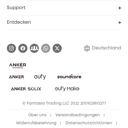
Studenten- & Lehrerrabatte
Security-Webportal
Support
Myeufy Preise
Seniorenrabatte
Smarte Hilfe
Entdecken
Affiliate-Programm
Garantieinformationen
eufy Markengeschichte
Zertifizierte generalüberholte Produkte
Garantieabwicklung
Blog
Deutschland
E-Anleitung herunterladen
Kontaktiere uns
Impressum
Nachhaltigkeit
Bestellung stornieren
eufy Security Community
eufy Clean Community
© Fantasia Trading LLC 2022 200923810277
Freunde werben & bis zu 80€ sichern
Über uns
Versandbedingungen
Widerrufsbelehrung
Datenschutzrichtlinien