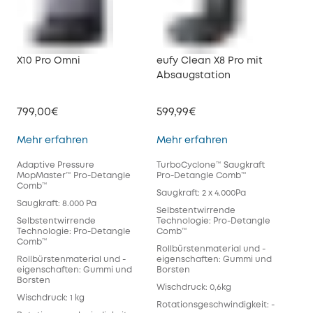
X10 Pro Omni
eufy Clean X8 Pro mit
Absaugstation
799,00€
599,99€
X10 Pro Omni
eufy Clean X8 Pr
Mehr erfahren
Mehr erfahren
Adaptive Pressure
TurboCyclone™ Saugkraft
MopMaster™ Pro-Detangle
Pro-Detangle Comb™
Comb™
Saugkraft: 2 x 4.000Pa
Saugkraft: 8.000 Pa
Selbstentwirrende
Selbstentwirrende
Technologie: Pro-Detangle
Technologie: Pro-Detangle
Comb™
Comb™
Rollbürstenmaterial und -
Rollbürstenmaterial und -
eigenschaften: Gummi und
eigenschaften: Gummi und
Borsten
Borsten
Wischdruck: 0,6kg
Wischdruck: 1 kg
Rotationsgeschwindigkeit: -