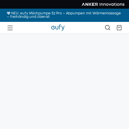
🩷 NEU: eufy Milchpumpe S2 Pro – Abpumpen mit Wärmemassage
– freihändig und überall