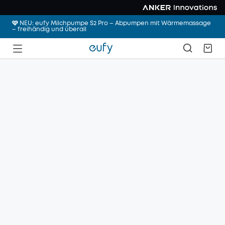
🩷 NEU: eufy Milchpumpe S2 Pro – Abpumpen mit Wärmemassage
– freihändig und überall