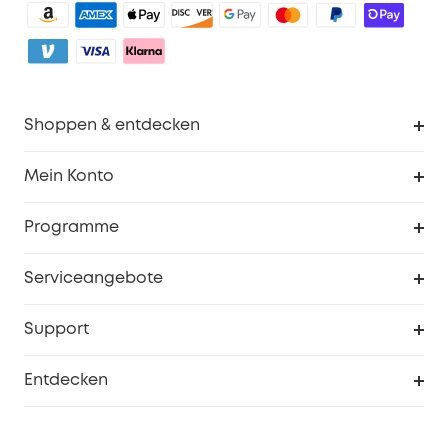
Shoppen & entdecken
Sauberkeit
Mein Konto
Sicherheit
Sendungsverfolgung
Programme
Baby
Meine Rabattcodes
eufy Business
Serviceangebote
eufyCredits Prämienprogramm
Studenten- & Lehrerrabatte
Security-Webportal
Support
Myeufy Preise
Seniorenrabatte
Smarte Hilfe
Entdecken
Affiliate-Programm
Garantieinformationen
eufy Markengeschichte
Zertifizierte generalüberholte Produkte