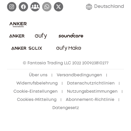
Garantieabwicklung
Blog
Deutschland
E-Anleitung herunterladen
Kontaktiere uns
Impressum
Nachhaltigkeit
Bestellung stornieren
eufy Security Community
eufy Clean Community
© Fantasia Trading LLC 2022 200923810277
Freunde werben & bis zu 80€ sichern
Über uns
Versandbedingungen
Widerrufsbelehrung
Datenschutzrichtlinien
Cookie-Einstellungen
Nutzungsbestimmungen
Cookies-Mitteilung
Abonnement-Richtlinie
Datengesetz