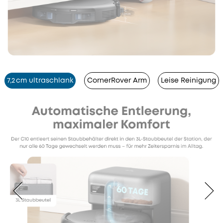
7,2 cm ultraschlank
CornerRover Arm
Leise Reinigung