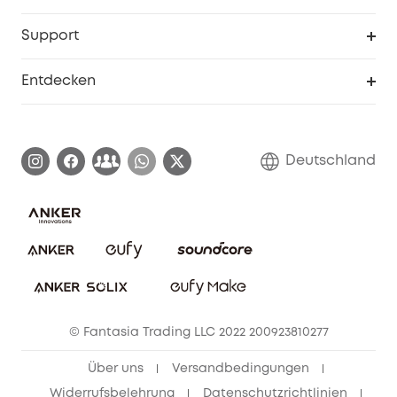
eufyCredits Prämienprogramm
Studenten- & Lehrerrabatte
Security-Webportal
Support
Myeufy Preise
Seniorenrabatte
Smarte Hilfe
Entdecken
Affiliate-Programm
Garantieinformationen
eufy Markengeschichte
Zertifizierte generalüberholte Produkte
Garantieabwicklung
Blog
Deutschland
E-Anleitung herunterladen
Kontaktiere uns
Impressum
Nachhaltigkeit
Bestellung stornieren
eufy Security Community
eufy Clean Community
© Fantasia Trading LLC 2022 200923810277
Freunde werben & bis zu 80€ sichern
Über uns
Versandbedingungen
Widerrufsbelehrung
Datenschutzrichtlinien