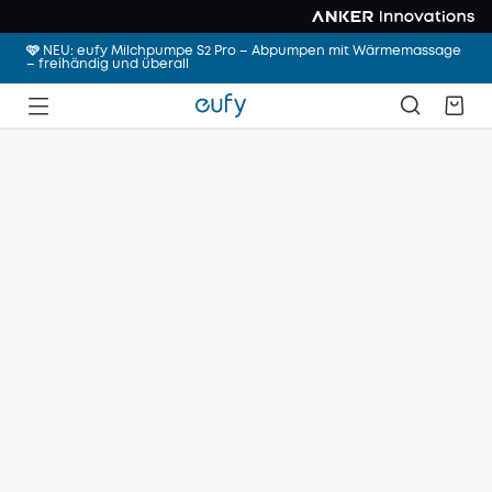
🩷 NEU: eufy Milchpumpe S2 Pro – Abpumpen mit Wärmemassage
– freihändig und überall