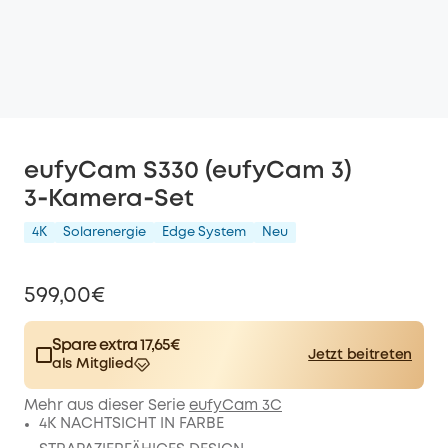
eufyCam S330 (eufyCam 3)
3‑Kamera‑Set
4K
Solarenergie
Edge System
Neu
599,00€
Spare extra 17,65€
Jetzt beitreten
als Mitglied
$15.00
Plus Member
/month
Mehr aus dieser Serie
eufyCam 3C
Spare 17,65€ Now
Other Benefits
4K NACHTSICHT IN FARBE
worth more than 17,65€