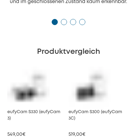
und im geschlossenen Zustand kaum erkennbar.
Produktvergleich
eufyCam S330 (eufyCam
eufyCam S300 (eufyCam
3)
3C)
549,00€
519,00€