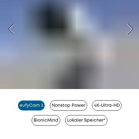
eufyCam 3
Nonstop Power
4K-Ultra-HD
BionicMind
Lokaler Speicher*