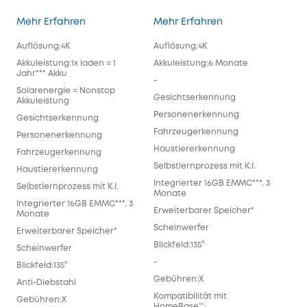
eufyCam S330 (eufyCam 3)
eufyCam S300 (e
Mehr Erfahren
Mehr Erfahren
Auflösung:4K
Auflösung:4K
Akkuleistung:1x laden = 1
Akkuleistung:6 Monate
Jahr*** Akku
-
Solarenergie = Nonstop
Gesichtserkennung
Akkuleistung
Personenerkennung
Gesichtserkennung
Fahrzeugerkennung
Personenerkennung
Haustiererkennung
Fahrzeugerkennung
Selbstlernprozess mit K.I.
Haustiererkennung
Integrierter 16GB EMMC***, 3
Selbstlernprozess mit K.I.
Monate
Integrierter 16GB EMMC***, 3
Erweiterbarer Speicher*
Monate
Scheinwerfer
Erweiterbarer Speicher*
Blickfeld:135°
Scheinwerfer
-
Blickfeld:135°
Gebühren:X
Anti-Diebstahl
Kompatibilität mit
Gebühren:X
HomeBase™: