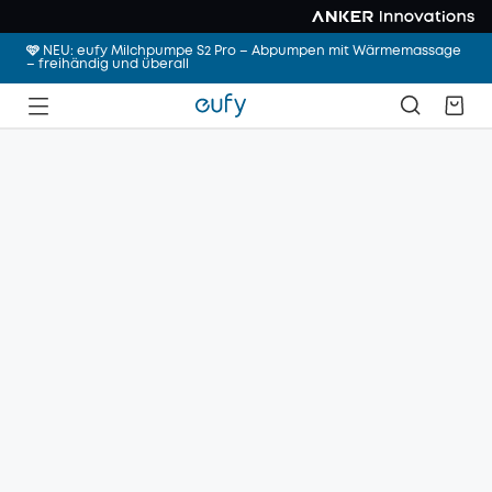
🩷 NEU: eufy Milchpumpe S2 Pro – Abpumpen mit Wärmemassage
– freihändig und überall