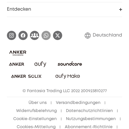
Seniorenrabatte
Smarte Hilfe
Entdecken
Affiliate-Programm
Garantieinformationen
eufy Markengeschichte
Zertifizierte generalüberholte Produkte
Garantieabwicklung
Blog
Deutschland
E-Anleitung herunterladen
Kontaktiere uns
Impressum
Nachhaltigkeit
Bestellung stornieren
eufy Security Community
eufy Clean Community
© Fantasia Trading LLC 2022 200923810277
Freunde werben & bis zu 80€ sichern
Über uns
Versandbedingungen
Widerrufsbelehrung
Datenschutzrichtlinien
Cookie-Einstellungen
Nutzungsbestimmungen
Cookies-Mitteilung
Abonnement-Richtlinie