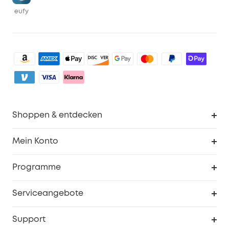
eufy
Shoppen & entdecken
Sauberkeit
Mein Konto
Sicherheit
Sendungsverfolgung
Programme
Baby
Meine Rabattcodes
eufy Business
Serviceangebote
eufyCredits Prämienprogramm
Studenten- & Lehrerrabatte
Security-Webportal
Support
Myeufy Preise