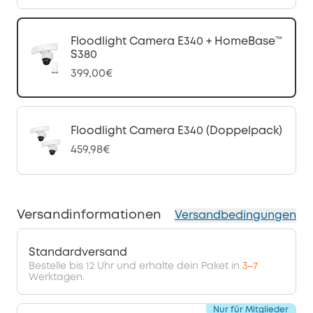
Floodlight Camera E340 + HomeBase™
S380
399,00€
Floodlight Camera E340 (Doppelpack)
459,98€
Versandinformationen
Versandbedingungen
Standardversand
Bestelle bis 12 Uhr und erhalte dein Paket in
3–7
Werktagen.
Nur für Mitglieder