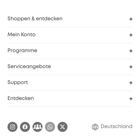
Shoppen & entdecken
Sauberkeit
Mein Konto
Sicherheit
Sendungsverfolgung
Programme
Baby
Meine Rabattcodes
eufy Business
Serviceangebote
eufyCredits Prämienprogramm
Studenten- & Lehrerrabatte
Security-Webportal
Support
Myeufy Preise
Seniorenrabatte
Smarte Hilfe
Entdecken
Affiliate-Programm
Garantieinformationen
eufy Markengeschichte
Zertifizierte generalüberholte Produkte
Garantieabwicklung
Blog
Deutschland
E-Anleitung herunterladen
Kontaktiere uns