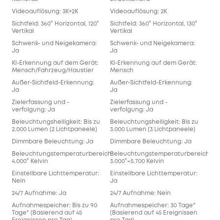
Videoauflösung: 3K+2K
Videoauflösung: 2K
Sichtfeld: 360° Horizontal, 120°
Sichtfeld: 360° Horizontal, 130°
Vertikal
Vertikal
Schwenk- und Neigekamera:
Schwenk- und Neigekamera:
Ja
Ja
KI-Erkennung auf dem Gerät:
KI-Erkennung auf dem Gerät:
Mensch/Fahrzeug/Haustier
Mensch
Außer-Sichtfeld-Erkennung:
Außer-Sichtfeld-Erkennung:
Ja
Ja
Zielerfassung und -
Zielerfassung und -
verfolgung: Ja
verfolgung: Ja
Beleuchtungshelligkeit: Bis zu
Beleuchtungshelligkeit: Bis zu
2.000 Lumen (2 Lichtpaneele)
3.000 Lumen (3 Lichtpaneele)
Dimmbare Beleuchtung: Ja
Dimmbare Beleuchtung: Ja
Beleuchtungstemperaturbereich:
Beleuchtungstemperaturbereich:
4.000° Kelvin
3.000°~5.700 Kelvin
Einstellbare Lichttemperatur:
Einstellbare Lichttemperatur:
Nein
Ja
24/7 Aufnahme: Ja
24/7 Aufnahme: Nein
Aufnahmespeicher: Bis zu 90
Aufnahmespeicher: 30 Tage*
Tage* (Basierend auf 45
(Basierend auf 45 Ereignissen