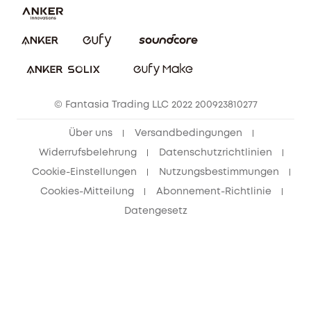
Impressum
Nachhaltigkeit
Bestellung stornieren
eufy Security Community
eufy Clean Community
© Fantasia Trading LLC 2022 200923810277
Freunde werben & bis zu 80€ sichern
Über uns
Versandbedingungen
Widerrufsbelehrung
Datenschutzrichtlinien
Cookie-Einstellungen
Nutzungsbestimmungen
Cookies-Mitteilung
Abonnement-Richtlinie
Datengesetz