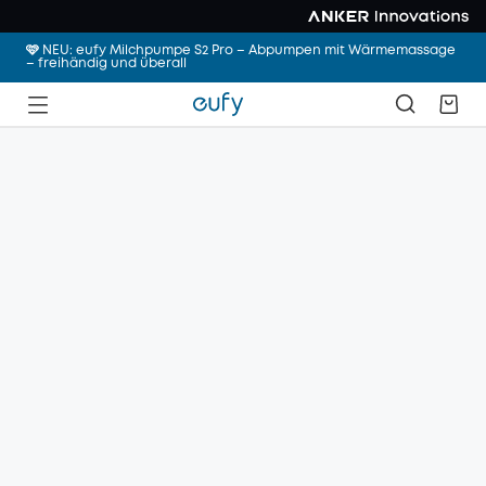
🩷 NEU: eufy Milchpumpe S2 Pro – Abpumpen mit Wärmemassage
– freihändig und überall