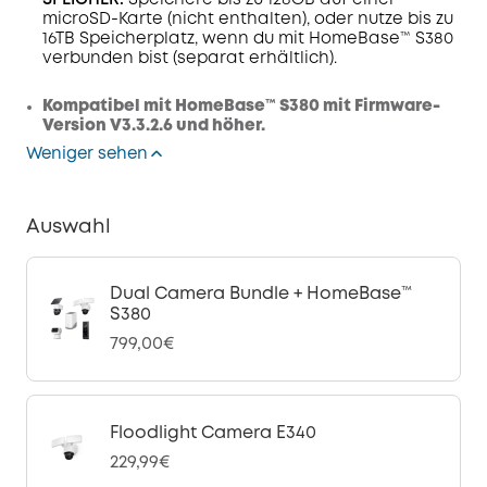
SPEICHER:
Speichere bis zu 128GB auf einer
microSD-Karte (nicht enthalten), oder nutze bis zu
16TB Speicherplatz, wenn du mit HomeBase™ S380
verbunden bist (separat erhältlich).
Kompatibel mit HomeBase™ S380 mit Firmware-
Version V3.3.2.6 und höher.
Weniger sehen
Auswahl
Dual Camera Bundle + HomeBase™
S380
799,00€
Floodlight Camera E340
229,99€