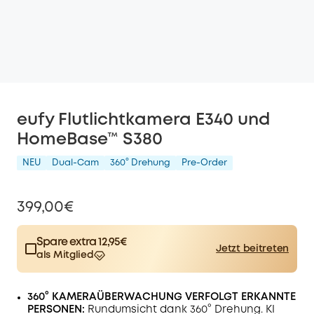
eufy Flutlichtkamera E340 und
HomeBase™ S380
NEU
Dual-Cam
360° Drehung
Pre-Order
399,00€
Spare extra 12,95€
Jetzt beitreten
als Mitglied
$15.00
Plus Member
/month
Spare 12,95€ Now
Other Benefits
360° KAMERAÜBERWACHUNG VERFOLGT ERKANNTE
worth more than 12,95€
PERSONEN:
Rundumsicht dank 360° Drehung. KI