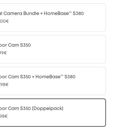
l Camera Bundle + HomeBase™ S380
,00€
oor Cam S350
,99€
oor Cam S350 + HomeBase™ S380
,98€
oor Cam S350 (Doppelpack)
,98€