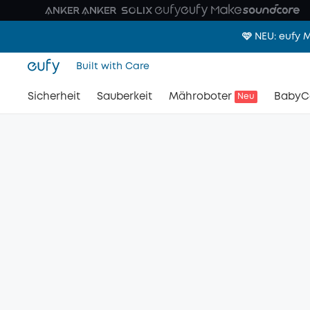
🩷 NEU: eufy
Built with Care
Sicherheit
Sauberkeit
Mähroboter
BabyC
Neu