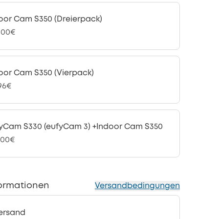
oor Cam S350 (Dreierpack)
,00€
oor Cam S350 (Vierpack)
,96€
yCam S330 (eufyCam 3) +Indoor Cam S350
,00€
ormationen
Versandbedingungen
ersand