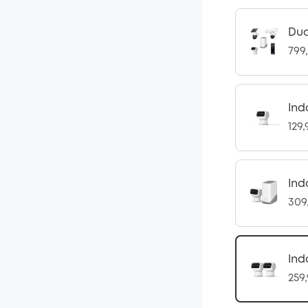
Dua
799
Ind
129
Ind
309
Ind
259