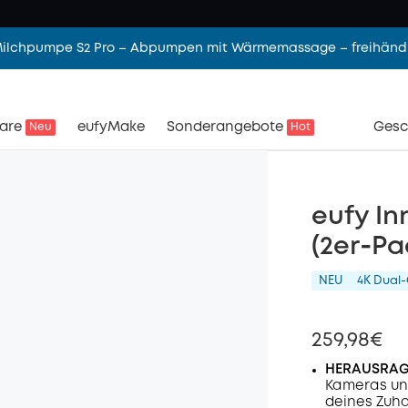
 Milchpumpe S2 Pro – Abpumpen mit Wärmemassage – freihändi
are
eufyMake
Sonderangebote
Gesc
Neu
Hot
eufy I
(2er‑Pa
NEU
4K Dual
259,98€
HERAUSRAG
Kameras und 
deines Zuhau