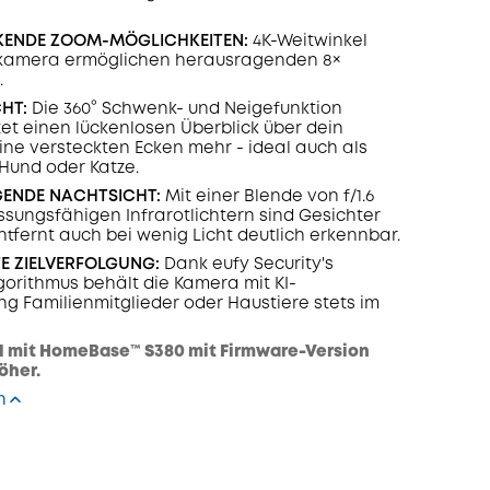
KENDE ZOOM-MÖGLICHKEITEN:
4K-Weitwinkel
ekamera ermöglichen herausragenden 8×
.
HT:
Die 360° Schwenk- und Neigefunktion
et einen lückenlosen Überblick über dein
ine versteckten Ecken mehr - ideal auch als
Hund oder Katze.
ENDE NACHTSICHT:
Mit einer Blende von f/1.6
sungsfähigen Infrarotlichtern sind Gesichter
entfernt auch bei wenig Licht deutlich erkennbar.
TE ZIELVERFOLGUNG:
Dank eufy Security's
orithmus behält die Kamera mit KI-
ng Familienmitglieder oder Haustiere stets im
 mit HomeBase™ S380 mit Firmware-Version
öher.
n