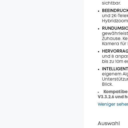
sichtbar.
BEEINDRUC
und 2K-Tel
Hybridzoom
RUNDUMSIC
gewährleist
Zuhause. Ke
Kamera für 
HERVORRAG
und 8 anpas
bis zu 10m 
INTELLIGEN
eigenem Alg
Unterstützu
Blick.
Kompatibel
V3.3.2.6 und h
Weniger sehe
Auswahl