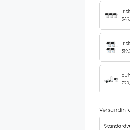
Ind
349
Ind
519
euf
799
Versandinf
Standardv