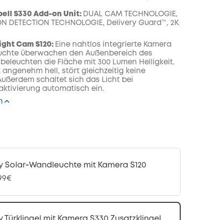
ell S330 Add-on Unit:
DUAL CAM TECHNOLOGIE,
N DETECTION TECHNOLOGIE, Delivery Guard™, 2K
Light Cam S120:
Eine nahtlos integrierte Kamera
euchte überwachen den Außenbereich des
beleuchten die Fläche mit 300 Lumen Helligkeit.
t angenehm hell, stört gleichzeitig keine
ußerdem schaltet sich das Licht bei
tivierung automatisch ein.
n
y Solar‑Wandleuchte mit Kamera S120
,99€
y Türklingel mit Kamera S330 Zusatzklingel