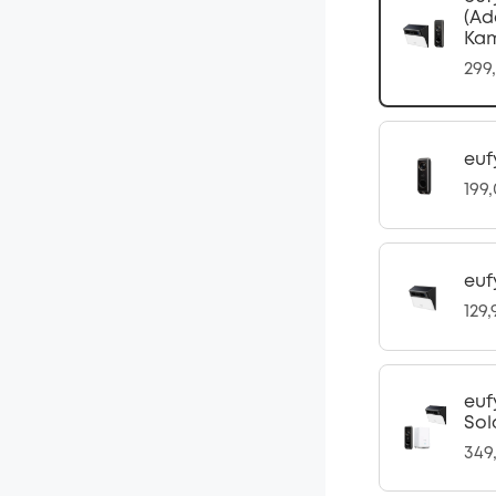
(Ad
Kam
299
euf
199
euf
129
euf
Sol
349