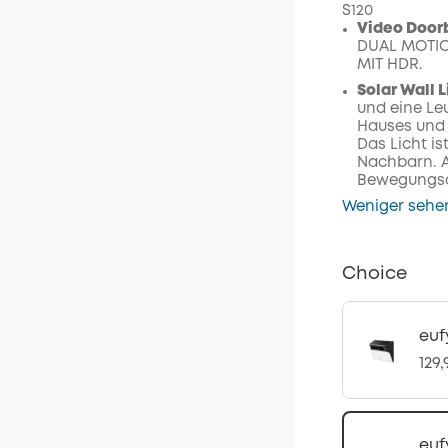
S120
Video Doorb
DUAL MOTIO
MIT HDR.
Solar Wall 
und eine L
Hauses und 
Das Licht is
Nachbarn. A
Bewegungsak
Weniger sehe
Choice
euf
129
euf