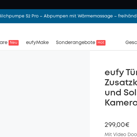
 Milchpumpe S2 Pro – Abpumpen mit Wärmemassage – freihändi
are
eufyMake
Sonderangebote
Gesc
Neu
Hot
eufy Tü
Zusatzk
und So
Kamera
299,00€
Mit Video Doo