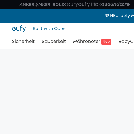
🩷 NEU: eufy
Built with Care
Sicherheit
Sauberkeit
Mähroboter
BabyC
Neu