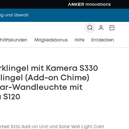
g und überall
häftskunden
Mitgliedsbonus
Hilfe
Entdecken
rklingel mit Kamera S330
lingel (Add‑on Chime)
lar‑Wandleuchte mit
 S120
rbell S330 Add-on Unit und Solar Wall Light Cam