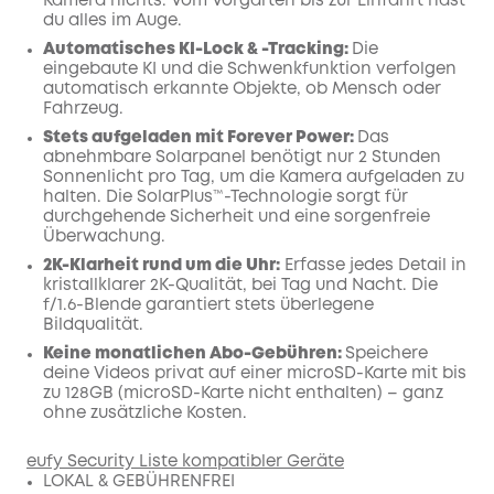
Kamera nichts. Vom Vorgarten bis zur Einfahrt hast
du alles im Auge.
Automatisches KI-Lock & -Tracking:
Die
eingebaute KI und die Schwenkfunktion verfolgen
automatisch erkannte Objekte, ob Mensch oder
Fahrzeug.
Stets aufgeladen mit Forever Power:
Das
abnehmbare Solarpanel benötigt nur 2 Stunden
Sonnenlicht pro Tag, um die Kamera aufgeladen zu
halten. Die SolarPlus™-Technologie sorgt für
durchgehende Sicherheit und eine sorgenfreie
Überwachung.
2K-Klarheit rund um die Uhr:
Erfasse jedes Detail in
kristallklarer 2K-Qualität, bei Tag und Nacht. Die
f/1.6-Blende garantiert stets überlegene
Bildqualität.
Keine monatlichen Abo-Gebühren:
Speichere
deine Videos privat auf einer microSD-Karte mit bis
zu 128GB (microSD-Karte nicht enthalten) – ganz
ohne zusätzliche Kosten.
eufy Security Liste kompatibler Geräte
LOKAL & GEBÜHRENFREI