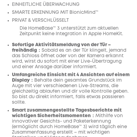
EINHEITLICHE ÜBERWACHUNG
SMARTE ERKENNUNG MIT BionicMind™
PRIVAT & VERSCHLÜSSELT
Die HomeBase™ 3 unterstützt zum aktuellen
Zeitpunkt keine Integration in Apple HomeKit.
Sofortige Aktivitätsmeldung von der Tür –
freihändig：
Sobald es an der Tür klingelt, jemand
das Schloss öffnet oder von der Kamera erkannt
wird, wirst du sofort mit einer Live-Übertragung
und einer Ansage darüber informiert.
Umfangreiche Einsicht mit 4 Ansichten auf einem
Display：
Behalte dein gesamtes Grundstück im
Auge mit vier verschiedenen Live-Streams, die
gleichzeitig ablaufen und dir volle Kontrolle geben.
So bist du direkt informiert, falls etwas passieren
sollte.
Smart zusammengestellte Tagesbserichte mit
wichtigen Sicherheitsmomenten：
Mithilfe von
innovativer Gesichts- und Paketerkennung
(ermöglicht durch HomeBase™ 3) wird täglich eine
Zusammenfassung erstellt – mit wichtigen