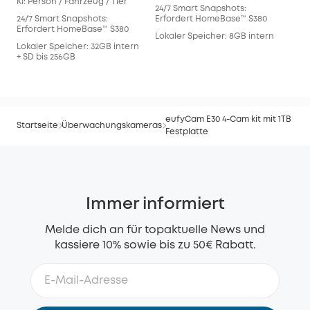
KI: Person / Fahrzeug / Tier
24/7 Smart Snapshots:
24/
24/7 Smart Snapshots:
Erfordert HomeBase™ S380
Erf
Erfordert HomeBase™ S380
Lokaler Speicher: 8GB intern
Lok
Lokaler Speicher: 32GB intern
128
+ SD bis 256GB
eufyCam E30 4-Cam kit mit 1TB
Startseite
Überwachungskameras
Festplatte
Immer informiert
Melde dich an für topaktuelle News und
kassiere 10% sowie bis zu 50€ Rabatt.