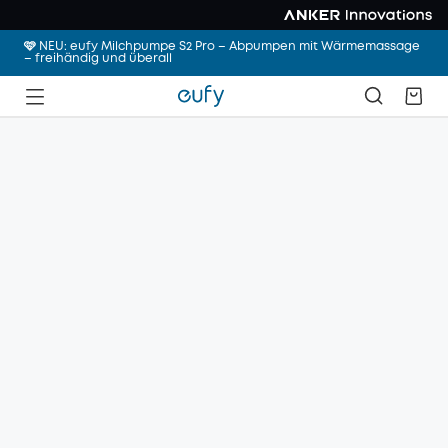
🩷 NEU: eufy Milchpumpe S2 Pro – Abpumpen mit Wärmemassage
– freihändig und überall