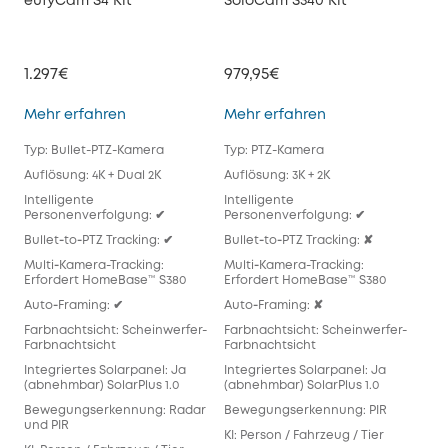
eufyCam S4 Kit
SoloCam S340 Kit
euf
1.297€
979,95€
69
eufyCam S4 Kit
SoloCam S340 Kit
Mehr erfahren
Mehr erfahren
Meh
Typ: Bullet-PTZ-Kamera
Typ: PTZ-Kamera
Typ
Auflösung: 4K + Dual 2K
Auflösung: 3K + 2K
Auf
Intelligente
Intelligente
Inte
Personenverfolgung: ✔
Personenverfolgung: ✔
Per
Bullet‑to‑PTZ Tracking: ✔
Bullet‑to‑PTZ Tracking: ✘
Bull
Multi‑Kamera-Tracking:
Multi‑Kamera-Tracking:
Mul
Erfordert HomeBase™ S380
Erfordert HomeBase™ S380
Req
Auto‑Framing: ✔
Auto‑Framing: ✘
Aut
Farbnachtsicht: Scheinwerfer-
Farbnachtsicht: Scheinwerfer-
Far
Farbnachtsicht
Farbnachtsicht
Far
Integriertes Solarpanel: Ja
Integriertes Solarpanel: Ja
Inte
(abnehmbar) SolarPlus 1.0
(abnehmbar) SolarPlus 1.0
(ab
Bewegungserkennung: Radar
Bewegungserkennung: PIR
Bew
und PIR
KI: Person / Fahrzeug / Tier
KI: 