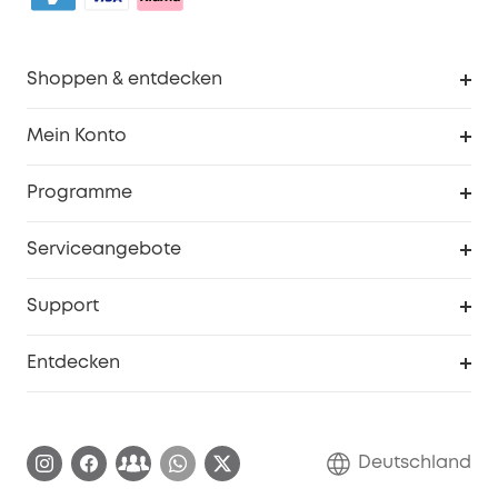
Shoppen & entdecken
Sauberkeit
Mein Konto
Sicherheit
Sendungsverfolgung
Programme
Baby
Meine Rabattcodes
eufy Business
Serviceangebote
eufyCredits Prämienprogramm
Studenten- & Lehrerrabatte
Security-Webportal
Support
Myeufy Preise
Seniorenrabatte
Smarte Hilfe
Entdecken
Affiliate-Programm
Garantieinformationen
eufy Markengeschichte
Zertifizierte generalüberholte Produkte
Garantieabwicklung
Blog
Deutschland
E-Anleitung herunterladen