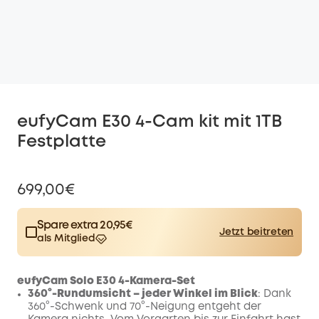
eufyCam E30 4-Cam kit mit 1TB
Festplatte
699,00€
Spare extra 20,95€
Jetzt beitreten
als Mitglied
$15.00
Plus Member
/month
Spare 20,95€ Now
Other Benefits
eufyCam Solo E30 4-Kamera-Set
worth more than 20,95€
360°-Rundumsicht – jeder Winkel im Blick
: Dank
360°-Schwenk und 70°-Neigung entgeht der