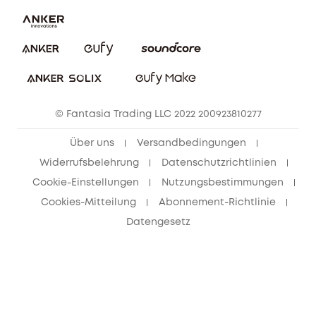
Kontaktiere uns
Impressum
Nachhaltigkeit
Bestellung stornieren
eufy Security Community
eufy Clean Community
© Fantasia Trading LLC 2022 200923810277
Freunde werben & bis zu 80€ sichern
Über uns
Versandbedingungen
Widerrufsbelehrung
Datenschutzrichtlinien
Cookie-Einstellungen
Nutzungsbestimmungen
Cookies-Mitteilung
Abonnement-Richtlinie
Datengesetz