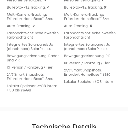
Personenverfolgung: ✔
Personenverfolgung: ✔
Per
Bullet‑to‑PTZ Tracking: ✔
Bullet‑to‑PTZ Tracking: ✘
Bull
Multi‑Kamera-Tracking:
Multi‑Kamera-Tracking:
Mul
Erfordert HomeBase™ S380
Erfordert HomeBase™ S380
Req
Auto‑Framing: ✔
Auto‑Framing: ✘
Aut
Farbnachtsicht: Scheinwerfer-
Farbnachtsicht: Scheinwerfer-
Far
Farbnachtsicht
Farbnachtsicht
Far
Integriertes Solarpanel: Ja
Integriertes Solarpanel: Ja
Inte
(abnehmbar) SolarPlus 1.0
(abnehmbar) SolarPlus 1.0
(ab
Bewegungserkennung: Radar
Bewegungserkennung: PIR
Bew
und PIR
KI: Person / Fahrzeug / Tier
KI: 
KI: Person / Fahrzeug / Tier
24/7 Smart Snapshots:
24/
24/7 Smart Snapshots:
Erfordert HomeBase™ S380
Erf
Erfordert HomeBase™ S380
Lokaler Speicher: 8GB intern
Lok
Lokaler Speicher: 32GB intern
128
+ SD bis 256GB
Technische Details