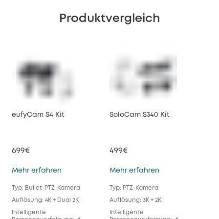
Produktvergleich
eufyCam S4 Kit
SoloCam S340 Kit
euf
699€
499€
47
eufyCam S4 Kit
SoloCam S340 Kit
Mehr erfahren
Mehr erfahren
Meh
Typ: Bullet-PTZ-Kamera
Typ: PTZ-Kamera
Typ
Auflösung: 4K + Dual 2K
Auflösung: 3K + 2K
Auf
Intelligente
Intelligente
Inte