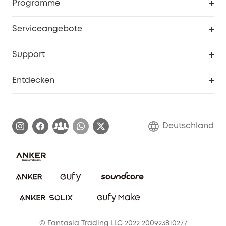
Programme
Baby
Meine Rabattcodes
eufy Business
Serviceangebote
eufyCredits Prämienprogramm
Studenten- & Lehrerrabatte
Security-Webportal
Support
Myeufy Preise
Seniorenrabatte
Smarte Hilfe
Entdecken
Affiliate-Programm
Garantieinformationen
eufy Markengeschichte
Zertifizierte generalüberholte Produkte
Garantieabwicklung
Blog
Deutschland
E-Anleitung herunterladen
Kontaktiere uns
Impressum
Nachhaltigkeit
Bestellung stornieren
eufy Security Community
eufy Clean Community
© Fantasia Trading LLC 2022 200923810277