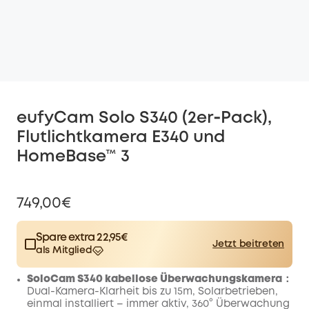
eufyCam Solo S340 (2er‑Pack),
Flutlichtkamera E340 und
HomeBase™ 3
749,00€
Spare extra 22,95€
Jetzt beitreten
als Mitglied
$15.00
Plus Member
/month
SoloCam S340 kabellose Überwachungskamera：
Spare 22,95€ Now
Other Benefits
Dual-Kamera-Klarheit bis zu 15m, Solarbetrieben,
worth more than 22,95€
einmal installiert – immer aktiv, 360° Überwachung