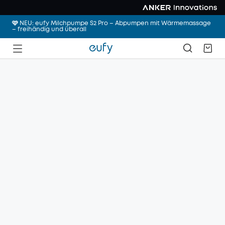
🩷 NEU: eufy Milchpumpe S2 Pro – Abpumpen mit Wärmemassage
– freihändig und überall