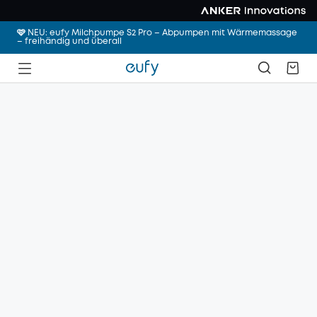
🩷 NEU: eufy Milchpumpe S2 Pro – Abpumpen mit Wärmemassage
– freihändig und überall