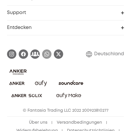
eufyCredits Prämienprogramm
Studenten- & Lehrerrabatte
Security-Webportal
Support
Myeufy Preise
Seniorenrabatte
Smarte Hilfe
Entdecken
Affiliate-Programm
Garantieinformationen
eufy Markengeschichte
Zertifizierte generalüberholte Produkte
Garantieabwicklung
Blog
Deutschland
E-Anleitung herunterladen
Kontaktiere uns
Impressum
Nachhaltigkeit
Bestellung stornieren
eufy Security Community
eufy Clean Community
© Fantasia Trading LLC 2022 200923810277
Freunde werben & bis zu 80€ sichern
Über uns
Versandbedingungen
Widerrufsbelehrung
Datenschutzrichtlinien