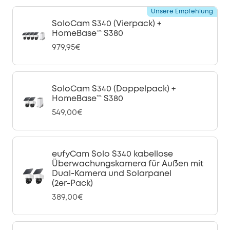
Unsere Empfehlung
SoloCam S340 (Vierpack) +
HomeBase™ S380
979,95€
SoloCam S340 (Doppelpack) +
HomeBase™ S380
549,00€
eufyCam Solo S340 kabellose
Überwachungskamera für Außen mit
Dual‑Kamera und Solarpanel
(2er‑Pack)
389,00€