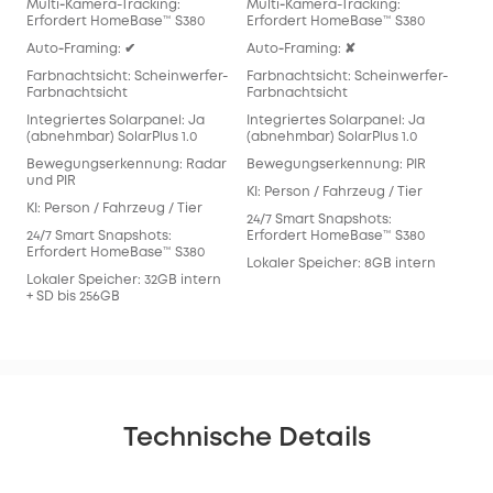
Multi‑Kamera-Tracking:
Multi‑Kamera-Tracking:
Mul
Erfordert HomeBase™ S380
Erfordert HomeBase™ S380
Req
Auto‑Framing: ✔
Auto‑Framing: ✘
Aut
Farbnachtsicht: Scheinwerfer-
Farbnachtsicht: Scheinwerfer-
Far
Farbnachtsicht
Farbnachtsicht
Far
Integriertes Solarpanel: Ja
Integriertes Solarpanel: Ja
Inte
(abnehmbar) SolarPlus 1.0
(abnehmbar) SolarPlus 1.0
(ab
Bewegungserkennung: Radar
Bewegungserkennung: PIR
Bew
und PIR
KI: Person / Fahrzeug / Tier
KI: 
KI: Person / Fahrzeug / Tier
24/7 Smart Snapshots:
24/
24/7 Smart Snapshots:
Erfordert HomeBase™ S380
Erf
Erfordert HomeBase™ S380
Lokaler Speicher: 8GB intern
Lok
Lokaler Speicher: 32GB intern
128
+ SD bis 256GB
Technische Details