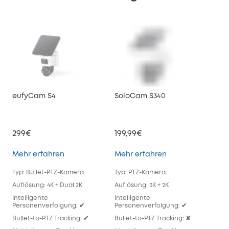
eufyCam S4
SoloCam S340
euf
299€
199,99€
179
eufyCam S4
SoloCam S340
Mehr erfahren
Mehr erfahren
Meh
Typ: Bullet-PTZ-Kamera
Typ: PTZ-Kamera
Typ
Auflösung: 4K + Dual 2K
Auflösung: 3K + 2K
Auf
Intelligente
Intelligente
Inte
Personenverfolgung: ✔
Personenverfolgung: ✔
Per
Bullet‑to‑PTZ Tracking: ✔
Bullet‑to‑PTZ Tracking: ✘
Bull