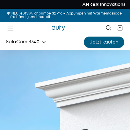
🩷 NEU: eufy Milchpumpe S2 Pro – Abpumpen mit Wärmemassage
– freihändig und überall
SoloCam S340
Jetzt kaufen
Indoor Cam S350
Floodlight Cam E340
Video Doorbell E340