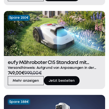
Spare 250€
eufy Mähroboter C15 Standard mit
Garage
Versandhinweis: Aufgrund von Anpassungen in der
749,00€
999,00€
Produktion und Bestandsplanung werden der
Mähroboter und das Zubehör (Garage) separat
Mehr anzeigen
Jetzt bestellen
versendet. Dein erster smarter Mähroboter. Ohne
Aufwand zum perfek
Spare 388€