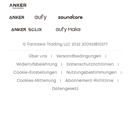
Impressum
Nachhaltigkeit
Bestellung stornieren
eufy Security Community
eufy Clean Community
© Fantasia Trading LLC 2022 200923810277
Freunde werben & bis zu 80€ sichern
Über uns
Versandbedingungen
Widerrufsbelehrung
Datenschutzrichtlinien
Cookie-Einstellungen
Nutzungsbestimmungen
Cookies-Mitteilung
Abonnement-Richtlinie
Datengesetz