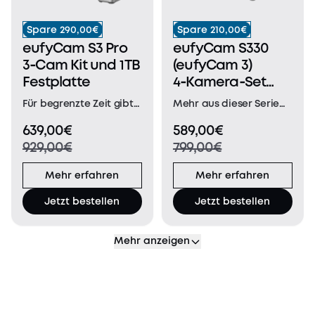
Spare 290,00€
Spare 210,00€
eufyCam S3 Pro
eufyCam S330
3‑Cam Kit und 1 TB
(eufyCam 3)
Festplatte
4‑Kamera‑Set
und 1TB
Für begrenzte Zeit gibt
Mehr aus dieser Serie
Festplatte
es einen kostenlosen
eufyCam 3C 4K
639,00€
589,00€
SmartTrack für
NACHTSICHT IN FARBE
929,00€
799,00€
eufyCam S3 Pro. Der
STRAPAZIERFÄHIGES
SmartTrack ist nur in
DESIGN LOKALE
Mehr erfahren
Mehr erfahren
begrenzter Stückzahl
ERWEITERBARE
verfügbar und wird
SPEICHERUNG* SMARTE
Jetzt bestellen
Jetzt bestellen
nach dem
ERKENNUNG MIT
Windhundprinzip
BionicMind™ ALLES
vergeben. Taghelle
UNTER KONTROLLE*
Mehr anzeigen
Nachtsicht mit