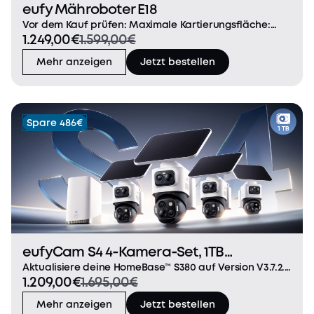
eufy Mähroboter E18
Vor dem Kauf prüfen: Maximale Kartierungsfläche:
1.249,00€
1.599,00€
1200m². Geeignet für eine Grashöhe von unter 9cm.
Entwickelt für flache Rasenflächen
Mehr anzeigen
Jetzt bestellen
(Höhenunterschiede unter 36cm).(Hinweis: Nicht
geeignet für St.-Au
Spare 486€
eufyCam S4 4‑Kamera‑Set, 1TB
Festplatte
Aktualisiere deine HomeBase™ S380 auf Version V3.7.2.8
1.209,00€
1.695,00€
oder höher und verwende die aktuelle eufy App,
damit deine eufyCam S4 die 24/7-Aufzeichnung und
Mehr anzeigen
Jetzt bestellen
Snapshot-Funktion unterstützt. Innovative 3‑Linse