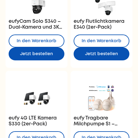
eufyCam Solo S340 –
eufy Flutlichtkamera
Dual‑Kamera und 3K
E340 (2er‑Pack)
und 360°
In den Warenkorb
In den Warenkorb
Jetzt bestellen
Jetzt bestellen
eufy 4G LTE Kamera
eufy Tragbare
S330 (2er‑Pack)
Milchpumpe S1 –
Heatflow‑Heizfunktion
und OptiRhythm
In den Warenkorb
In den Warenkorb