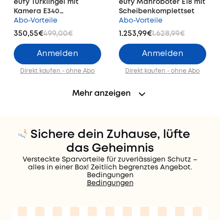
eufy Türklingel mit
eufy Mähroboter E18 mit
Kamera E340
Scheibenkomplettset
(Akkubetrieben),
Abo-Vorteile
Abo-Vorteile
Flutlichtkamera E340
350,55€
499,00€
1.253,99€
1.628,99€
und HomeBase™ 3
Anmelden
Anmelden
Direkt kaufen - ohne Abo
Direkt kaufen - ohne Abo
Mehr anzeigen
Sichere dein Zuhause, lüfte
das Geheimnis
Versteckte Sparvorteile für zuverlässigen Schutz –
alles in einer Box! Zeitlich begrenztes Angebot.
Bedingungen
Bedingungen