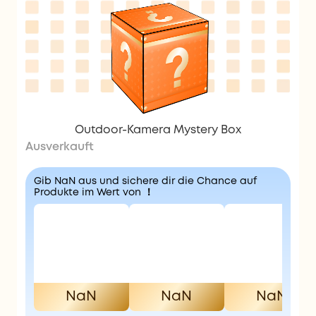
Outdoor-Kamera Mystery Box
Ausverkauft
Gib NaN aus und sichere dir die Chance auf
Produkte im Wert von ！
NaN
NaN
NaN