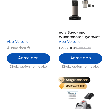
eufy Saug- und
Wischroboter HydroJet
Abo-Vorteile
S2 + Automatisches
Abo-Vorteile
Frisch- und
Ausverkauft
1.358,00€
1.718,00€
Abwassermodul
Anmelden
Anmelden
Direkt kaufen - ohne Abo
Direkt kaufen - ohne Abo
Mitgliedspreis
10€
Spare extra