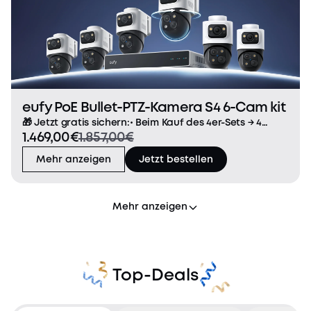
eufy PoE Bullet-PTZ-Kamera S4 6-Cam kit
🎁 Jetzt gratis sichern:• Beim Kauf des 4er-Sets → 4
1.469,00€
1.857,00€
Bullet-Kameras gratis• Beim Kauf des 6er- oder 8er-Sets
→ 1 kostenloses 4er-Bullet-Kamera-Set 3-Linsen Bullet-
Mehr anzeigen
Jetzt bestellen
PTZ-Kamera: Oben erfasst die 4K Weitw
Mehr anzeigen
Top-Deals