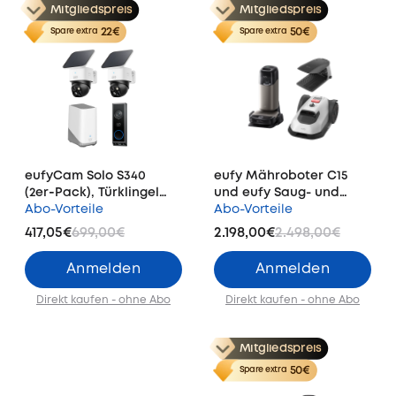
Mitgliedspreis
Mitgliedspreis
22€
50€
Spare extra
Spare extra
eufyCam Solo S340
eufy Mähroboter C15
(2er‑Pack), Türklingel
und eufy Saug- und
mit Kamera E340
Abo-Vorteile
Wischroboter HydroJet
Abo-Vorteile
(Akkubetrieben) und
S2
417,05€
699,00€
2.198,00€
2.498,00€
HomeBase™ 3
Anmelden
Anmelden
Direkt kaufen - ohne Abo
Direkt kaufen - ohne Abo
Mitgliedspreis
50€
Spare extra