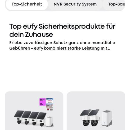
Top-Sicherheit
NVR Security System
Top-Saube
Top eufy Sicherheitsprodukte für
dein Zuhause
Erlebe zuverlässigen Schutz ganz ohne monatliche
Gebühren – eufy kombiniert starke Leistung mit
lokaler Speicherung für umfassende Smart Home-
Sicherheit.