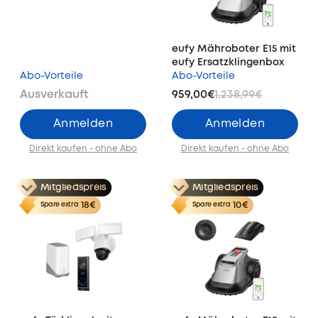
eufy Mähroboter E15 mit
eufy Ersatzklingenbox
Abo-Vorteile
Abo-Vorteile
Ausverkauft
959,00€
1.238,99€
Anmelden
Anmelden
Direkt kaufen - ohne Abo
Direkt kaufen - ohne Abo
Mitgliedspreis
Mitgliedspreis
18€
10€
Spare extra
Spare extra