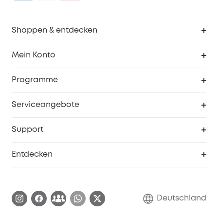
Shoppen & entdecken
Sauberkeit
Mein Konto
Sicherheit
Sendungsverfolgung
Programme
Baby
Meine Rabattcodes
eufy Business
Serviceangebote
eufyCredits Prämienprogramm
Studenten- & Lehrerrabatte
Security-Webportal
Support
Myeufy Preise
Seniorenrabatte
Smarte Hilfe
Entdecken
Affiliate-Programm
Garantieinformationen
eufy Markengeschichte
Zertifizierte generalüberholte Produkte
Garantieabwicklung
Blog
Deutschland
E-Anleitung herunterladen
Kontaktiere uns