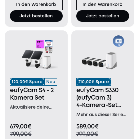
In den Warenkorb
In den Warenkorb
8× Zoom siehst du
genau, wer sich deinem
Jetzt bestellen
Jetzt bestellen
Zuhause nähert.
SOLARBETRIEBEN,
EINMAL INSTALLIE
120,00€ Spare
Neu
210,00€ Spare
eufyCam S4 - 2
eufyCam S330
Kamera Set
(eufyCam 3)
4‑Kamera‑Set
Aktualisiere deine
und 1TB
HomeBase™ S380 auf
Mehr aus dieser Serie
Festplatte
Version V3.7.2.8 oder
eufyCam 3C 4K
679,00€
589,00€
höher und verwende
NACHTSICHT IN FARBE
799,00€
799,00€
die aktuelle eufy App,
STRAPAZIERFÄHIGES