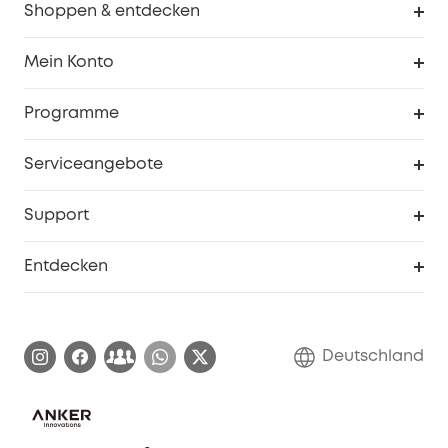
Shoppen & entdecken
Sauberkeit
Mein Konto
Sicherheit
Sendungsverfolgung
Programme
Baby
Meine Rabattcodes
eufy Business
Serviceangebote
eufyCredits Prämienprogramm
Studenten- & Lehrerrabatte
Security-Webportal
Support
Myeufy Preise
Seniorenrabatte
Smarte Hilfe
Entdecken
Affiliate-Programm
Garantieinformationen
eufy Markengeschichte
Zertifizierte generalüberholte Produkte
Garantieabwicklung
Blog
Deutschland
E-Anleitung herunterladen
Kontaktiere uns
Impressum
Nachhaltigkeit