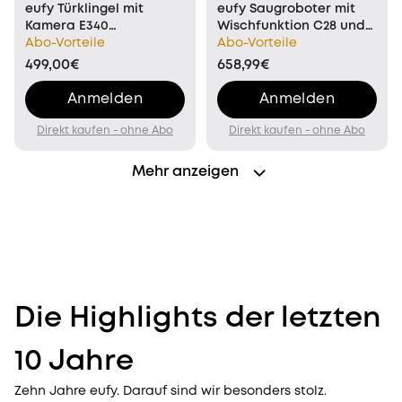
eufy Türklingel mit
eufy Saugroboter mit
Kamera E340
Wischfunktion C28 und
(Akkubetrieben),
Abo-Vorteile
Ersatzteilset C28 Omni
Abo-Vorteile
Flutlichtkamera E340
Saugroboter
499,00€
658,99€
und HomeBase™ 3
Anmelden
Anmelden
Direkt kaufen - ohne Abo
Direkt kaufen - ohne Abo
Mehr anzeigen
Die Highlights der letzten
10 Jahre
Zehn Jahre eufy. Darauf sind wir besonders stolz.