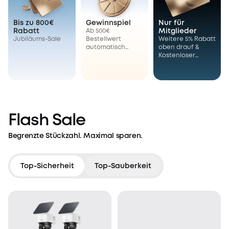
Bis zu 800€
Gewinnspiel
Nur für
Rabatt
Ab 500€
Mitglieder
Jubiläums-Sale
Bestellwert
Weitere 5% Rabatt
automatisch
oben drauf &
dabei – ein
Kostenloser
Gewinner erhält
Cloud-Speicher
seine komplette
Bestellung gratis.
Flash Sale
Begrenzte Stückzahl. Maximal sparen.
Top-Sicherheit
Top-Sauberkeit