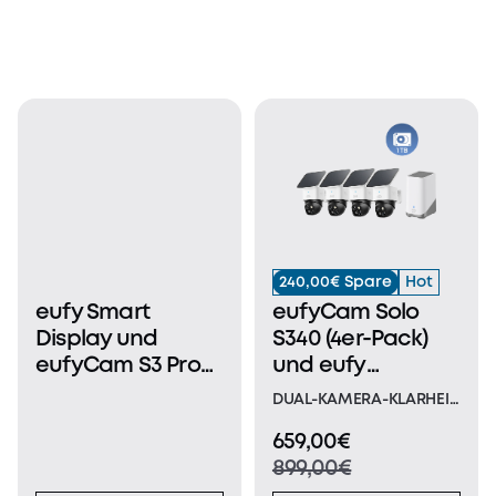
240,00€ Spare
Hot
eufy Smart
eufyCam Solo
Display und
S340 (4er-Pack)
eufyCam S3 Pro
und eufy
4-Kamera-Set
HomeBase™ S380
DUAL-KAMERA-KLARHEIT
mit 1TB Festplatte
BIS ZU 15m: Halte jedes
659,00€
Ereignis in deinem
899,00€
Zuhause in ultra-klarer
3K-Auflösung fest. Mit