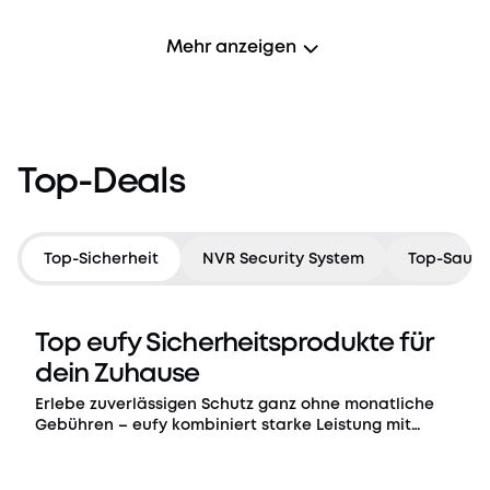
Mehr anzeigen
Top-Deals
Top-Sicherheit
NVR Security System
Top-Saube
Top eufy Sicherheitsprodukte für
dein Zuhause
Erlebe zuverlässigen Schutz ganz ohne monatliche
Gebühren – eufy kombiniert starke Leistung mit
lokaler Speicherung für umfassende
Smart‑Home‑Sicherheit.