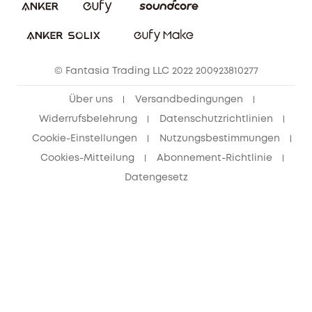
Bestellung stornieren
eufy Security Community
eufy Clean Community
© Fantasia Trading LLC 2022 200923810277
Freunde werben & bis zu 80€ sichern
Über uns
Versandbedingungen
Widerrufsbelehrung
Datenschutzrichtlinien
Cookie-Einstellungen
Nutzungsbestimmungen
Cookies-Mitteilung
Abonnement-Richtlinie
Datengesetz