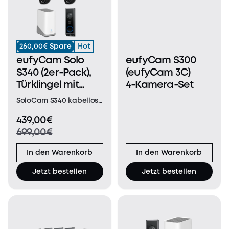
260,00€ Spare
Hot
eufyCam Solo
eufyCam S300
S340 (2er‑Pack),
(eufyCam 3C)
Türklingel mit
4‑Kamera‑Set
Kamera E340
SoloCam S340 kabellose
(Akkubetrieben)
Überwachungskamera：
439,00€
und HomeBase™
Dual-Kamera-Klarheit
699,00€
3
bis zu 15m,
Solarbetrieben, einmal
In den Warenkorb
In den Warenkorb
installiert – immer aktiv,
360° Überwachung
Jetzt bestellen
Jetzt bestellen
ohne Tote Winkel, Zwei
Ansichten,
Gebührenfreie lokale
Dat