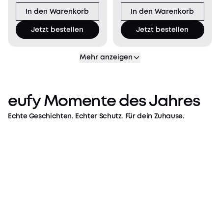
damit deine eufyCam
DESIGN LOKALE
S4 die 24/7-
In den Warenkorb
In den Warenkorb
ERWEITERBARE
Aufzeichnung und
SPEICHERUNG* SMARTE
Jetzt bestellen
Jetzt bestellen
Snapshot-Funktion
ERKENNUNG MIT
unterstützt. Innovative
BionicMind™ ALLES
3‑Linse
UNTER KONTROLLE*
Mehr anzeigen
Vatertag
eufy Momente des Jahres
feiern
mit
Echte Geschichten. Echter Schutz. Für dein Zuhause.
eufy
Vatertag feiern mit eufy
En