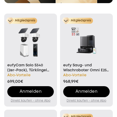
Mitgliedspreis
Mitgliedspreis
eufyCam Solo S340
eufy Saug- und
(2er‑Pack), Türklingel
Wischroboter Omni E25
mit Kamera E340
Abo-Vorteile
mit All-in-One-
Abo-Vorteile
(Akkubetrieben) und
Wartungspaket
699,00€
968,99€
HomeBase™ 3
Anmelden
Anmelden
Direkt kaufen - ohne Abo
Direkt kaufen - ohne Abo
Mitgliedspreis