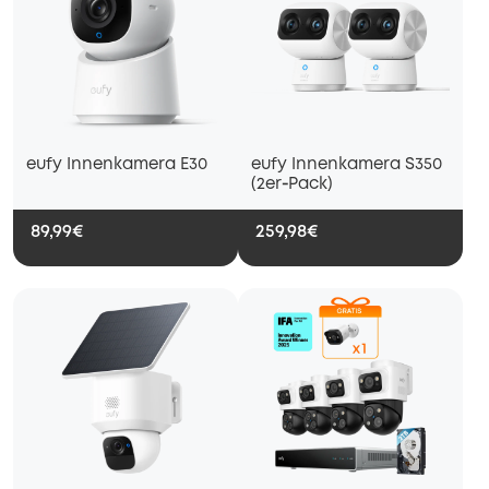
eufy Innenkamera E30
eufy Innenkamera S350
(2er‑Pack)
89,99€
259,98€