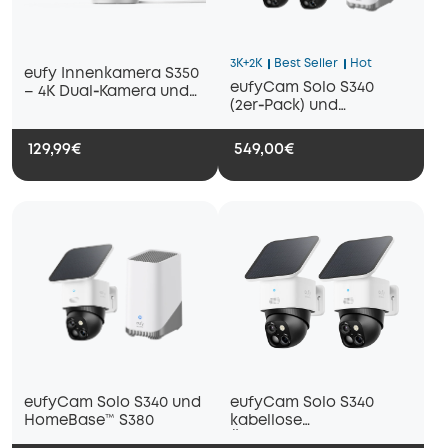
3K+2K
Best Seller
Hot
eufy Innenkamera S350
eufyCam Solo S340
– 4K Dual‑Kamera und
(2er‑Pack) und
8× Zoom
HomeBase™ S380
129,99€
549,00€
eufyCam Solo S340 und
eufyCam Solo S340
HomeBase™ S380
kabellose
Überwachungskamera