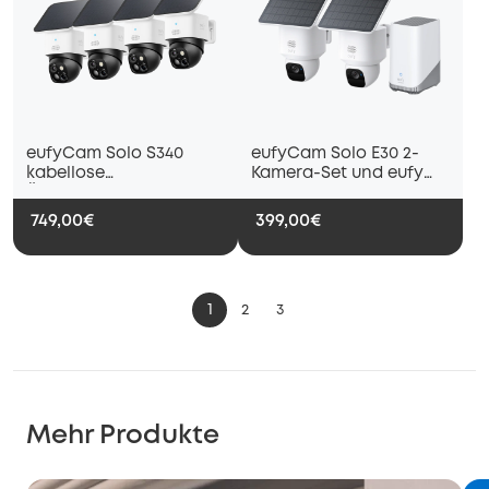
eufyCam Solo S340
eufyCam Solo E30 2-
kabellose
Kamera-Set und eufy
Überwachungskamera
HomeBase™ S380
für Außen mit
749,00€
399,00€
Dual‑Kamera und
Solarpanel (4er‑Pack)
1
2
3
Mehr Produkte