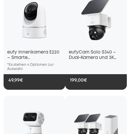
eufy Innenkamera E220
eufyCam Solo S340 –
– Smarte
Dual‑Kamera und 3K
Personenerkennung,
und 360°
*Es stehen 4 Optionen zur
*Es stehen 4 Optionen zur
*Es stehe
360° Bewegung
Auswahl.
Auswahl.
Auswahl.
49,99€
199,00€