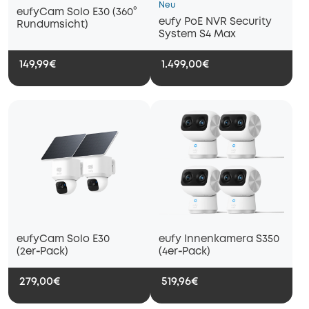
Neu
eufyCam Solo E30 (360°
eufy PoE NVR Security
Rundumsicht)
System S4 Max
149,99€
1.499,00€
eufyCam Solo E30
eufy Innenkamera S350
(2er‑Pack)
(4er‑Pack)
279,00€
519,96€