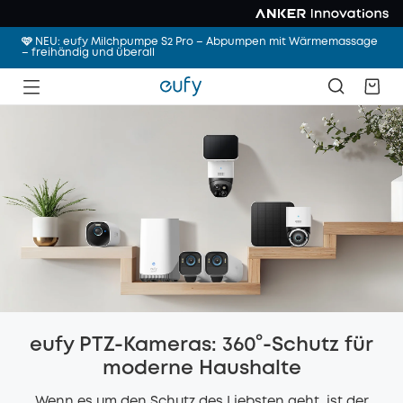
🩷 NEU: eufy Milchpumpe S2 Pro – Abpumpen mit Wärmemassage
– freihändig und überall
eufy PTZ-Kameras: 360°-Schutz für
moderne Haushalte
Wenn es um den Schutz des Liebsten geht, ist der