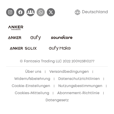
Zertifizierte generalüberholte Produkte
Garantieabwicklung
Blog
Deutschland
E-Anleitung herunterladen
Kontaktiere uns
Impressum
Nachhaltigkeit
Bestellung stornieren
eufy Security Community
eufy Clean Community
© Fantasia Trading LLC 2022 200923810277
Freunde werben & bis zu 80€ sichern
Über uns
Versandbedingungen
Widerrufsbelehrung
Datenschutzrichtlinien
Cookie-Einstellungen
Nutzungsbestimmungen
Cookies-Mitteilung
Abonnement-Richtlinie
Datengesetz