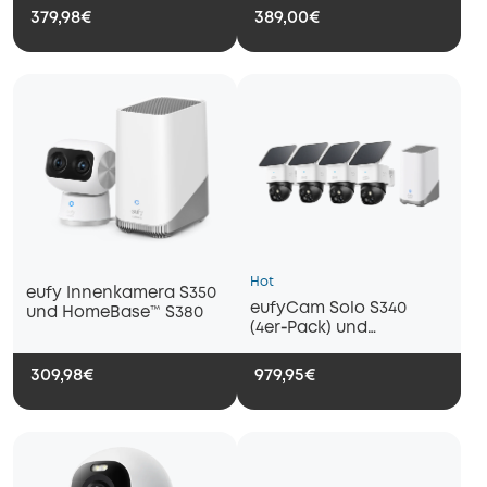
für Außen mit
379,98€
389,00€
Dual‑Kamera und
Solarpanel (2er‑Pack)
Hot
eufy Innenkamera S350
eufyCam Solo S340
und HomeBase™ S380
(4er‑Pack) und
HomeBase™ S380
309,98€
979,95€