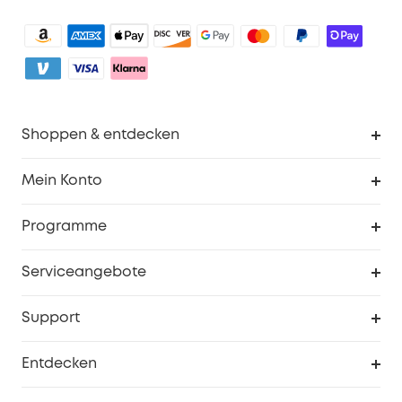
Shoppen & entdecken
Sauberkeit
Mein Konto
Sicherheit
Sendungsverfolgung
Programme
Baby
Meine Rabattcodes
eufy Business
Serviceangebote
eufyCredits Prämienprogramm
Studenten- & Lehrerrabatte
Security-Webportal
Support
Myeufy Preise
Seniorenrabatte
Smarte Hilfe
Entdecken
Affiliate-Programm
Garantieinformationen
eufy Markengeschichte