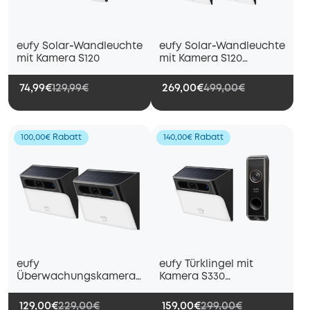
eufy Solar‑Wandleuchte
eufy Solar‑Wandleuchte
mit Kamera S120
mit Kamera S120
(4er‑Pack)
74,99€
129,99€
269,00€
499,00€
100,00€ Rabatt
140,00€ Rabatt
eufy
eufy Türklingel mit
Überwachungskamera
Kamera S330
mit Solarlampe S120
Zusatzklingel (Add‑on
(2er‑Pack)
Chime) und
129,00€
229,00€
159,00€
299,00€