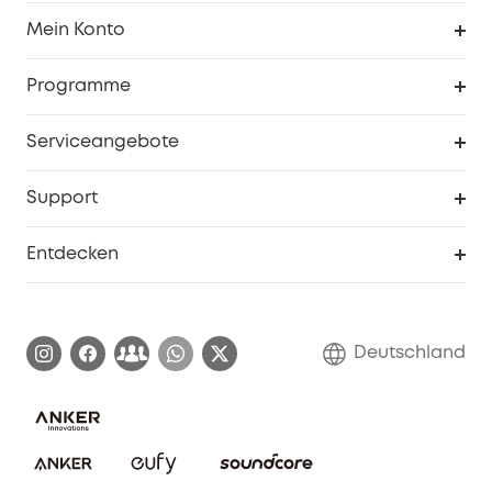
Sauberkeit
Mein Konto
Sicherheit
Sendungsverfolgung
Programme
Baby
Meine Rabattcodes
eufy Business
Serviceangebote
eufyCredits Prämienprogramm
Studenten- & Lehrerrabatte
Security-Webportal
Support
Myeufy Preise
Seniorenrabatte
Smarte Hilfe
Entdecken
Affiliate-Programm
Garantieinformationen
eufy Markengeschichte
Zertifizierte generalüberholte Produkte
Garantieabwicklung
Blog
Deutschland
E-Anleitung herunterladen
Kontaktiere uns
Impressum
Nachhaltigkeit
Bestellung stornieren
eufy Security Community