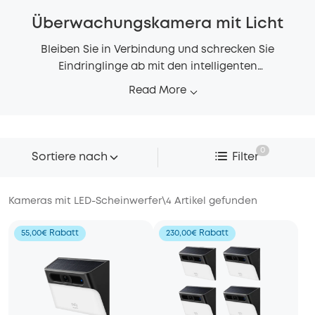
Überwachungskamera mit Licht
Bleiben Sie in Verbindung und schrecken Sie
Eindringlinge ab mit den intelligenten
Überwachungskameras mit Beleuchtung von eufy!
Read More
Erleben Sie kristallklare Videos, KI-Tracking und
leistungsstarke bewegungsaktivierte Flutlichter, die
Ihr Zuhause Tag und Nacht sicher machen.
0
Sortiere nach
Filter
Kameras mit LED-Scheinwerfer
\
4
Artikel gefunden
55,00€ Rabatt
230,00€ Rabatt