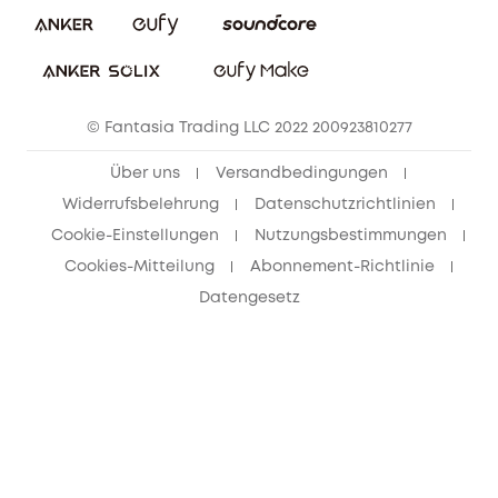
Bestellung stornieren
eufy Security Community
eufy Clean Community
© Fantasia Trading LLC 2022 200923810277
Freunde werben & bis zu 80€ sichern
Über uns
Versandbedingungen
Widerrufsbelehrung
Datenschutzrichtlinien
Cookie-Einstellungen
Nutzungsbestimmungen
Cookies-Mitteilung
Abonnement-Richtlinie
Datengesetz