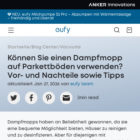
🩷 NEU: eufy Milchpumpe S2 Pro – Abpumpen mit Wärmemassage
– freihändig und überall
Startseite
/
Blog Center
/
Vacuums
Können Sie einen Dampfmopp
auf Parkettböden verwenden?
Vor- und Nachteile sowie Tipps
aktualisiert Jan 27, 2026 von
eufy team
|
min read
Dampfmopps haben an Beliebtheit gewonnen, da sie
eine bequeme Möglichkeit bieten, Häuser zu reinigen
und zu desinfizieren. Aber für diejenigen mit