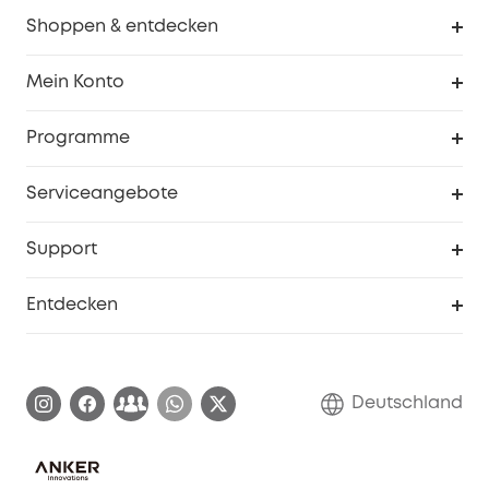
Shoppen & entdecken
Sauberkeit
Mein Konto
Sicherheit
Sendungsverfolgung
Programme
Baby
Meine Rabattcodes
eufy Business
Serviceangebote
eufyCredits Prämienprogramm
Studenten- & Lehrerrabatte
Security-Webportal
Support
Myeufy Preise
Seniorenrabatte
Smarte Hilfe
Entdecken
Affiliate-Programm
Garantieinformationen
eufy Markengeschichte
Zertifizierte generalüberholte Produkte
Garantieabwicklung
Blog
Deutschland
E-Anleitung herunterladen
Kontaktiere uns
Impressum
Nachhaltigkeit