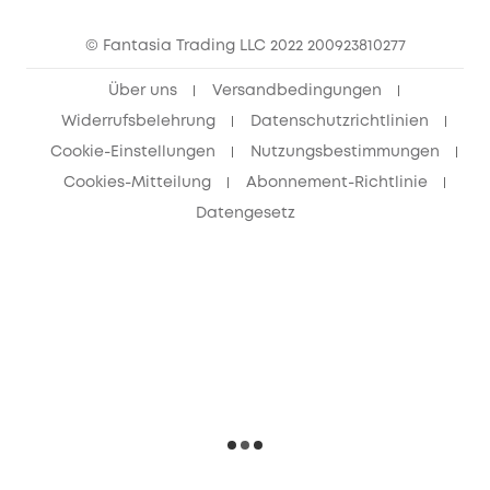
eufy Clean Community
© Fantasia Trading LLC 2022 200923810277
Freunde werben & bis zu 80€ sichern
Über uns
Versandbedingungen
Widerrufsbelehrung
Datenschutzrichtlinien
Cookie-Einstellungen
Nutzungsbestimmungen
Cookies-Mitteilung
Abonnement-Richtlinie
Datengesetz