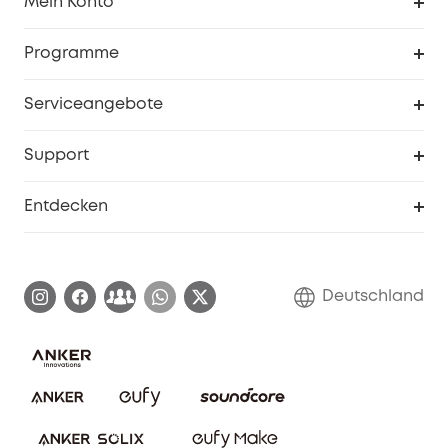
Mein Konto
Sicherheit
Sendungsverfolgung
Programme
Baby
Meine Rabattcodes
eufy Business
Serviceangebote
eufyCredits Prämienprogramm
Studenten- & Lehrerrabatte
Security-Webportal
Support
Myeufy Preise
Seniorenrabatte
Smarte Hilfe
Entdecken
Affiliate-Programm
Garantieinformationen
eufy Markengeschichte
Zertifizierte generalüberholte Produkte
Garantieabwicklung
Blog
Deutschland
E-Anleitung herunterladen
Kontaktiere uns
Impressum
Nachhaltigkeit
Bestellung stornieren
eufy Security Community