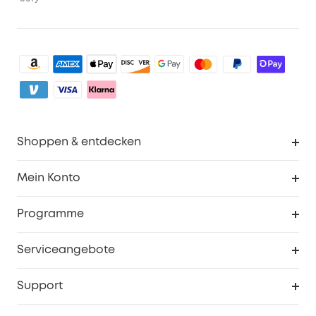
Shoppen & entdecken
Sauberkeit
Mein Konto
Sicherheit
Sendungsverfolgung
Programme
Baby
Meine Rabattcodes
eufy Business
Serviceangebote
eufyCredits Prämienprogramm
Studenten- & Lehrerrabatte
Security-Webportal
Support
Myeufy Preise
Seniorenrabatte
Smarte Hilfe