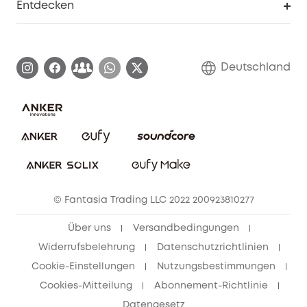
Entdecken
Affiliate-Programm
Garantieinformationen
eufy Markengeschichte
Zertifizierte generalüberholte Produkte
Garantieabwicklung
Blog
Deutschland
E-Anleitung herunterladen
Kontaktiere uns
Impressum
Nachhaltigkeit
Bestellung stornieren
eufy Security Community
eufy Clean Community
© Fantasia Trading LLC 2022 200923810277
Freunde werben & bis zu 80€ sichern
Über uns
Versandbedingungen
Widerrufsbelehrung
Datenschutzrichtlinien
Cookie-Einstellungen
Nutzungsbestimmungen
Cookies-Mitteilung
Abonnement-Richtlinie
Datengesetz