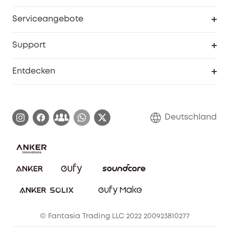
Baby
Meine Rabattcodes
eufy Business
Serviceangebote
eufyCredits Prämienprogramm
Studenten- & Lehrerrabatte
Security-Webportal
Support
Myeufy Preise
Seniorenrabatte
Smarte Hilfe
Entdecken
Affiliate-Programm
Garantieinformationen
eufy Markengeschichte
Zertifizierte generalüberholte Produkte
Garantieabwicklung
Blog
Deutschland
E-Anleitung herunterladen
Kontaktiere uns
Impressum
Nachhaltigkeit
Bestellung stornieren
eufy Security Community
eufy Clean Community
© Fantasia Trading LLC 2022 200923810277
Freunde werben & bis zu 80€ sichern