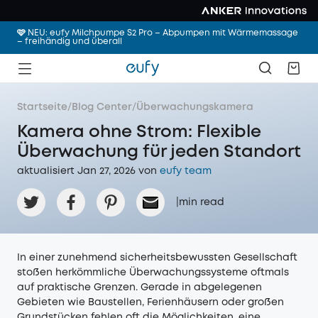
🩷 NEU: eufy Milchpumpe S2 Pro – Abpumpen mit Wärmemassage
– freihändig und überall
Startseite
/
Blog Center
/
Überwachungskamera
Kamera ohne Strom: Flexible
Überwachung für jeden Standort
aktualisiert Jan 27, 2026 von
eufy team
|
min read
In einer zunehmend sicherheitsbewussten Gesellschaft
stoßen herkömmliche Überwachungssysteme oftmals
auf praktische Grenzen. Gerade in abgelegenen
Gebieten wie Baustellen, Ferienhäusern oder großen
Grundstücken fehlen oft die Möglichkeiten, eine