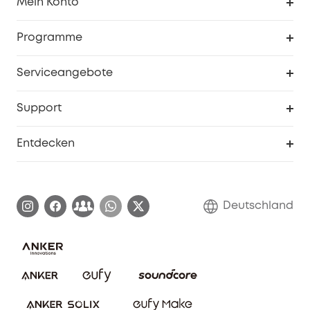
Mein Konto
Sicherheit
Sendungsverfolgung
Programme
Baby
Meine Rabattcodes
eufy Business
Serviceangebote
eufyCredits Prämienprogramm
Studenten- & Lehrerrabatte
Security-Webportal
Support
Myeufy Preise
Seniorenrabatte
Smarte Hilfe
Entdecken
Affiliate-Programm
Garantieinformationen
eufy Markengeschichte
Zertifizierte generalüberholte Produkte
Garantieabwicklung
Blog
Deutschland
E-Anleitung herunterladen
Kontaktiere uns
Impressum
Nachhaltigkeit
Bestellung stornieren
eufy Security Community