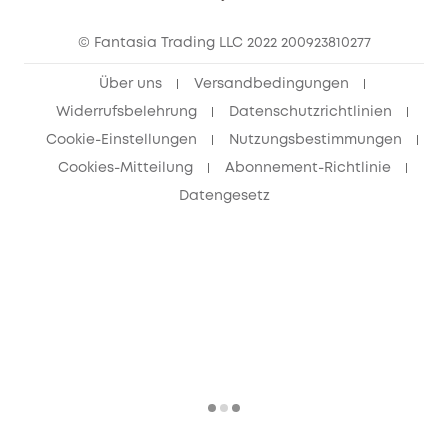
eufy Clean Community
© Fantasia Trading LLC 2022 200923810277
Freunde werben & bis zu 80€ sichern
Über uns
Versandbedingungen
Widerrufsbelehrung
Datenschutzrichtlinien
Cookie-Einstellungen
Nutzungsbestimmungen
Cookies-Mitteilung
Abonnement-Richtlinie
Datengesetz