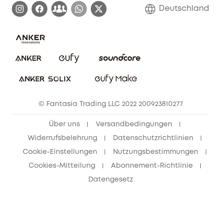
Blog
Deutschland
E-Anleitung herunterladen
Kontaktiere uns
Impressum
Nachhaltigkeit
Bestellung stornieren
eufy Security Community
eufy Clean Community
© Fantasia Trading LLC 2022 200923810277
Freunde werben & bis zu 80€ sichern
Über uns
Versandbedingungen
Widerrufsbelehrung
Datenschutzrichtlinien
Cookie-Einstellungen
Nutzungsbestimmungen
Cookies-Mitteilung
Abonnement-Richtlinie
Datengesetz