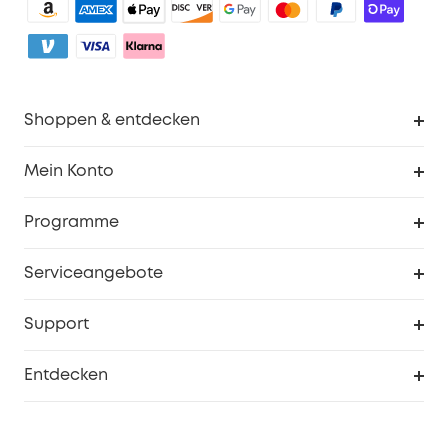
Shoppen & entdecken
Sauberkeit
Mein Konto
Sicherheit
Sendungsverfolgung
Programme
Baby
Meine Rabattcodes
eufy Business
Serviceangebote
eufyCredits Prämienprogramm
Studenten- & Lehrerrabatte
Security-Webportal
Support
Myeufy Preise
Seniorenrabatte
Smarte Hilfe
Entdecken
Affiliate-Programm
Garantieinformationen
eufy Markengeschichte
Zertifizierte generalüberholte Produkte
Garantieabwicklung