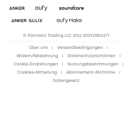
Nachhaltigkeit
Bestellung stornieren
eufy Security Community
eufy Clean Community
© Fantasia Trading LLC 2022 200923810277
Freunde werben & bis zu 80€ sichern
Über uns
Versandbedingungen
Widerrufsbelehrung
Datenschutzrichtlinien
Cookie-Einstellungen
Nutzungsbestimmungen
Cookies-Mitteilung
Abonnement-Richtlinie
Datengesetz