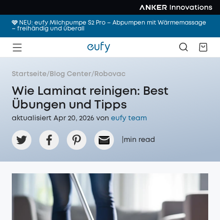
🩷 NEU: eufy Milchpumpe S2 Pro – Abpumpen mit Wärmemassage
– freihändig und überall
Startseite
/
Blog Center
/
Robovac
Wie Laminat reinigen: Best
Übungen und Tipps
aktualisiert Apr 20, 2026 von
eufy team
|
min read