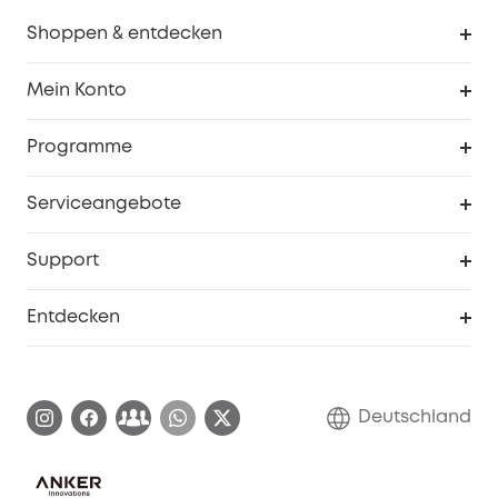
Shoppen & entdecken
Sauberkeit
Mein Konto
Sicherheit
Sendungsverfolgung
Programme
Baby
Meine Rabattcodes
eufy Business
Serviceangebote
eufyCredits Prämienprogramm
Studenten- & Lehrerrabatte
Security-Webportal
Support
Myeufy Preise
Seniorenrabatte
Smarte Hilfe
Entdecken
Affiliate-Programm
Garantieinformationen
eufy Markengeschichte
Zertifizierte generalüberholte Produkte
Garantieabwicklung
Blog
Deutschland
E-Anleitung herunterladen
Kontaktiere uns
Impressum