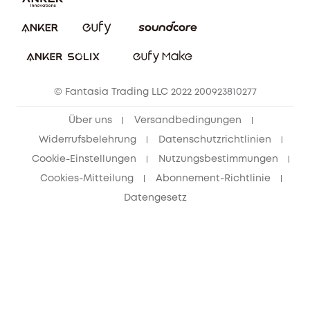
Impressum
Nachhaltigkeit
Bestellung stornieren
eufy Security Community
eufy Clean Community
© Fantasia Trading LLC 2022 200923810277
Freunde werben & bis zu 80€ sichern
Über uns
Versandbedingungen
Widerrufsbelehrung
Datenschutzrichtlinien
Cookie-Einstellungen
Nutzungsbestimmungen
Cookies-Mitteilung
Abonnement-Richtlinie
Datengesetz