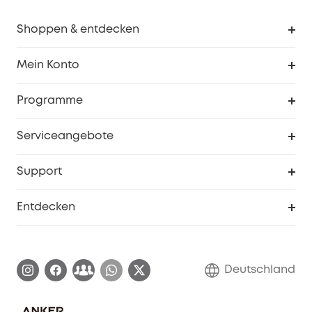
Shoppen & entdecken
Sauberkeit
Mein Konto
Sicherheit
Sendungsverfolgung
Programme
Baby
Meine Rabattcodes
eufy Business
Serviceangebote
eufyCredits Prämienprogramm
Studenten- & Lehrerrabatte
Security-Webportal
Support
Myeufy Preise
Seniorenrabatte
Smarte Hilfe
Entdecken
Affiliate-Programm
Garantieinformationen
eufy Markengeschichte
Zertifizierte generalüberholte Produkte
Garantieabwicklung
Blog
Deutschland
E-Anleitung herunterladen
Kontaktiere uns