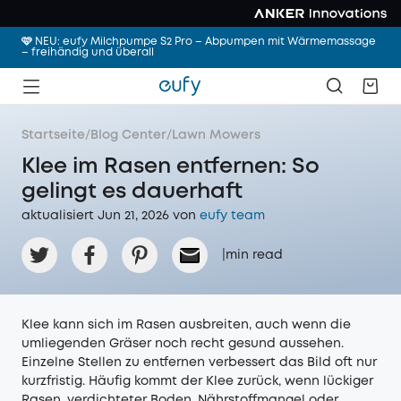
🩷 NEU: eufy Milchpumpe S2 Pro – Abpumpen mit Wärmemassage
– freihändig und überall
Startseite
/
Blog Center
/
Lawn Mowers
Klee im Rasen entfernen: So
gelingt es dauerhaft
aktualisiert Jun 21, 2026 von
eufy team
|
min read
Klee kann sich im Rasen ausbreiten, auch wenn die
umliegenden Gräser noch recht gesund aussehen.
Einzelne Stellen zu entfernen verbessert das Bild oft nur
kurzfristig. Häufig kommt der Klee zurück, wenn lückiger
Rasen, verdichteter Boden, Nährstoffmangel oder