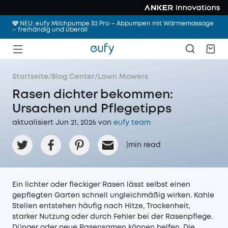
🩷 NEU: eufy Milchpumpe S2 Pro – Abpumpen mit Wärmemassage
– freihändig und überall
Startseite
/
Blog Center
/
Lawn Mowers
Rasen dichter bekommen:
Ursachen und Pflegetipps
aktualisiert Jun 21, 2026 von
eufy team
|
min read
Ein lichter oder fleckiger Rasen lässt selbst einen
gepflegten Garten schnell ungleichmäßig wirken. Kahle
Stellen entstehen häufig nach Hitze, Trockenheit,
starker Nutzung oder durch Fehler bei der Rasenpflege.
Dünger oder neue Rasensamen können helfen. Die