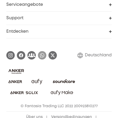
Serviceangebote
eufyCredits Prämienprogramm
Studenten- & Lehrerrabatte
Security-Webportal
Support
Myeufy Preise
Seniorenrabatte
Smarte Hilfe
Entdecken
Affiliate-Programm
Garantieinformationen
eufy Markengeschichte
Zertifizierte generalüberholte Produkte
Garantieabwicklung
Blog
Deutschland
E-Anleitung herunterladen
Kontaktiere uns
Impressum
Nachhaltigkeit
Bestellung stornieren
eufy Security Community
eufy Clean Community
© Fantasia Trading LLC 2022 200923810277
Freunde werben & bis zu 80€ sichern
Über uns
Versandbedingungen