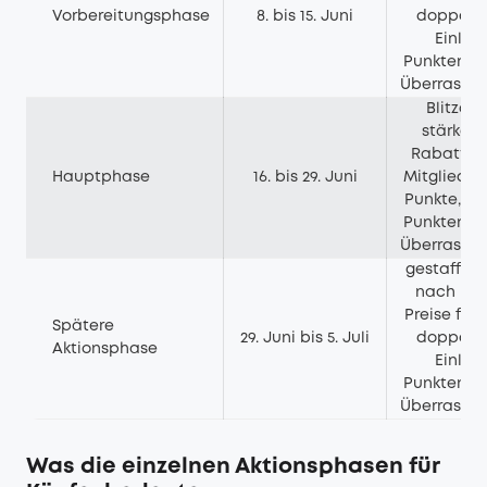
Vorbereitungsphase
8. bis 15. Juni
doppelte
Einlös
Punkten, G
Überrasch
Blitzan
stärkere
Rabatte, P
Hauptphase
16. bis 29. Juni
Mitglieder
Punkte, Ei
Punkten, G
Überrasch
gestaffelt
nach Best
Preise für 
Spätere
29. Juni bis 5. Juli
doppelte
Aktionsphase
Einlös
Punkten, G
Überrasch
Was die einzelnen Aktionsphasen für