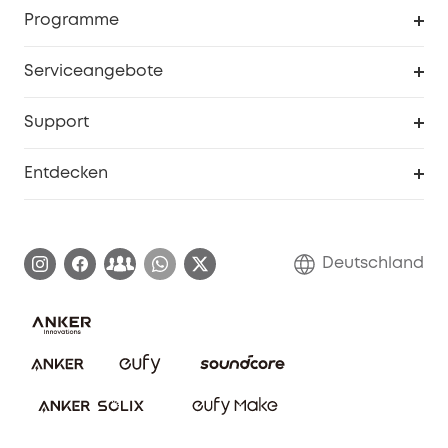
Sendungsverfolgung
Programme
Baby
Meine Rabattcodes
eufy Business
Serviceangebote
eufyCredits Prämienprogramm
Studenten- & Lehrerrabatte
Security-Webportal
Support
Myeufy Preise
Seniorenrabatte
Smarte Hilfe
Entdecken
Affiliate-Programm
Garantieinformationen
eufy Markengeschichte
Zertifizierte generalüberholte Produkte
Garantieabwicklung
Blog
Deutschland
E-Anleitung herunterladen
Kontaktiere uns
Impressum
Nachhaltigkeit
Bestellung stornieren
eufy Security Community
eufy Clean Community