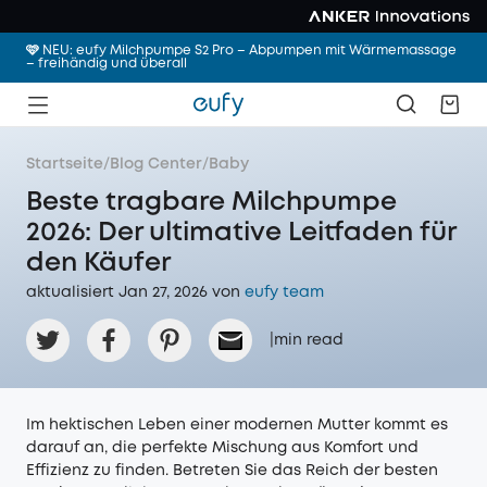
🩷 NEU: eufy Milchpumpe S2 Pro – Abpumpen mit Wärmemassage
– freihändig und überall
Startseite
/
Blog Center
/
Baby
Beste tragbare Milchpumpe
2026: Der ultimative Leitfaden für
den Käufer
aktualisiert Jan 27, 2026 von
eufy team
|
min read
Im hektischen Leben einer modernen Mutter kommt es
darauf an, die perfekte Mischung aus Komfort und
Effizienz zu finden. Betreten Sie das Reich der besten