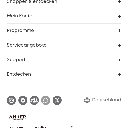
Shoppen & entdecken
Sauberkeit
Mein Konto
Sicherheit
Sendungsverfolgung
Programme
Baby
Meine Rabattcodes
eufy Business
Serviceangebote
eufyCredits Prämienprogramm
Studenten- & Lehrerrabatte
Security-Webportal
Support
Myeufy Preise
Seniorenrabatte
Smarte Hilfe
Entdecken
Affiliate-Programm
Garantieinformationen
eufy Markengeschichte
Zertifizierte generalüberholte Produkte
Garantieabwicklung
Blog
Deutschland
E-Anleitung herunterladen
Kontaktiere uns
Impressum
Nachhaltigkeit