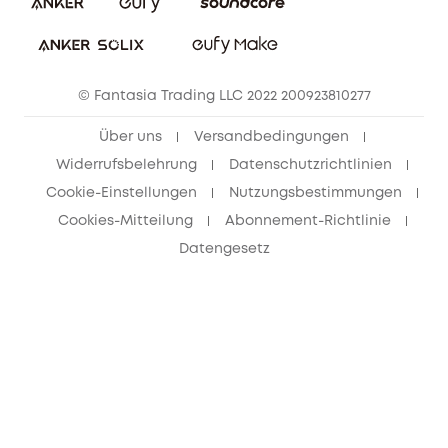
Bestellung stornieren
eufy Security Community
eufy Clean Community
© Fantasia Trading LLC 2022 200923810277
Freunde werben & bis zu 80€ sichern
Über uns
Versandbedingungen
Widerrufsbelehrung
Datenschutzrichtlinien
Cookie-Einstellungen
Nutzungsbestimmungen
Cookies-Mitteilung
Abonnement-Richtlinie
Datengesetz