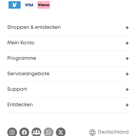
Shoppen & entdecken
Sauberkeit
Mein Konto
Sicherheit
Sendungsverfolgung
Programme
Baby
Meine Rabattcodes
eufy Business
Serviceangebote
eufyCredits Prämienprogramm
Studenten- & Lehrerrabatte
Security-Webportal
Support
Myeufy Preise
Seniorenrabatte
Smarte Hilfe
Entdecken
Affiliate-Programm
Garantieinformationen
eufy Markengeschichte
Zertifizierte generalüberholte Produkte
Garantieabwicklung
Blog
Deutschland