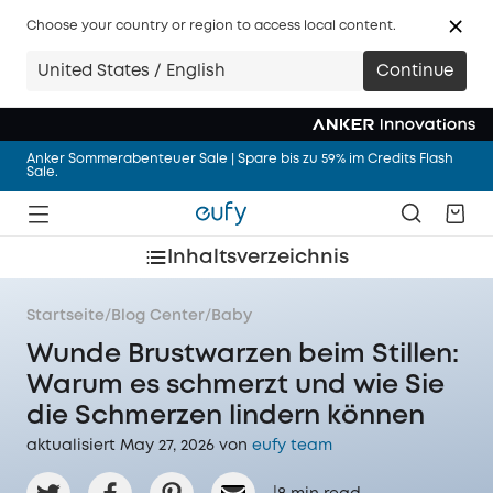
Choose your country or region to access local content.
🩷 NEU: eufy Milchpumpe S2 Pro – Abpumpen mit Wärmemassage
United States / English
Continue
– freihändig und überall
Jetzt sicher in den Urlaub | Urlaubsmodus: AN. Sorgen ums
Zuhause: AUS.
Anker Sommerabenteuer Sale | Spare bis zu 59% im Credits Flash
Sale.
🔥 eufy Mähroboter – Startklar in 5 Minuten. Einfach perfekter
Rasen.
Inhaltsverzeichnis
🎉 NEU: eufyCam S4 – Mehr sehen. Smarter verfolgen. Drei Linsen
und 360° Multi-Kamera-Tracking.
🩷 NEU: eufy Milchpumpe S2 Pro – Abpumpen mit Wärmemassage
Startseite
/
Blog Center
/
Baby
– freihändig und überall
Wunde Brustwarzen beim Stillen:
Jetzt sicher in den Urlaub | Urlaubsmodus: AN. Sorgen ums
Zuhause: AUS.
Warum es schmerzt und wie Sie
die Schmerzen lindern können
aktualisiert May 27, 2026 von
eufy team