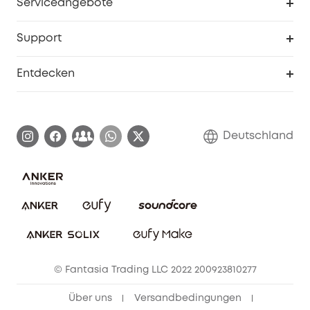
Serviceangebote
eufyCredits Prämienprogramm
Studenten- & Lehrerrabatte
Security-Webportal
Support
Myeufy Preise
Seniorenrabatte
Smarte Hilfe
Entdecken
Affiliate-Programm
Garantieinformationen
eufy Markengeschichte
Zertifizierte generalüberholte Produkte
Garantieabwicklung
Blog
Deutschland
E-Anleitung herunterladen
Kontaktiere uns
Impressum
Nachhaltigkeit
Bestellung stornieren
eufy Security Community
eufy Clean Community
© Fantasia Trading LLC 2022 200923810277
Freunde werben & bis zu 80€ sichern
Über uns
Versandbedingungen