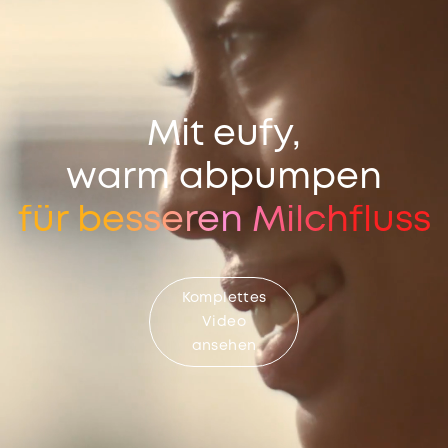
Mit eufy,
warm abpumpen
für besseren Milchfluss
Komplettes
Video
ansehen