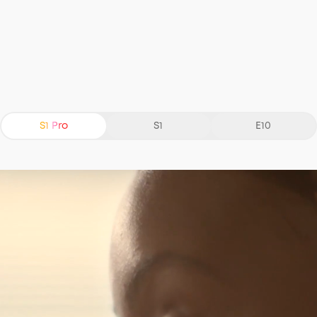
S1 Pro
S1
E10