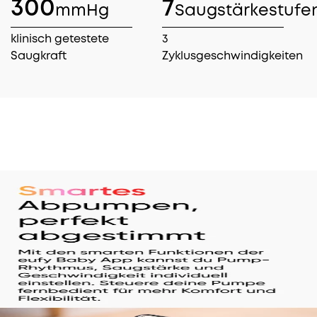
300
7
mmHg
Saugstärkestufe
klinisch getestete
3
Saugkraft
Zyklusgeschwindigkeiten