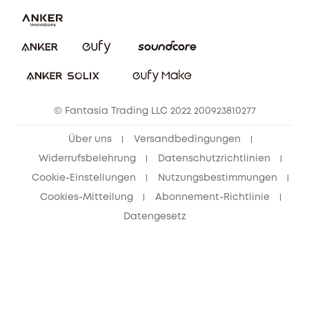
Impressum
Nachhaltigkeit
Bestellung stornieren
eufy Security Community
eufy Clean Community
© Fantasia Trading LLC 2022 200923810277
Freunde werben & bis zu 80€ sichern
Über uns
Versandbedingungen
Widerrufsbelehrung
Datenschutzrichtlinien
Cookie-Einstellungen
Nutzungsbestimmungen
Cookies-Mitteilung
Abonnement-Richtlinie
Datengesetz