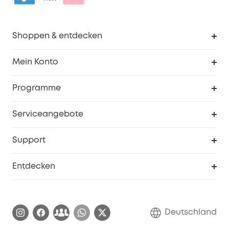
Shoppen & entdecken
Sauberkeit
Mein Konto
Sicherheit
Sendungsverfolgung
Programme
Baby
Meine Rabattcodes
eufy Business
Serviceangebote
eufyCredits Prämienprogramm
Studenten- & Lehrerrabatte
Security-Webportal
Support
Myeufy Preise
Seniorenrabatte
Smarte Hilfe
Entdecken
Affiliate-Programm
Garantieinformationen
eufy Markengeschichte
Zertifizierte generalüberholte Produkte
Garantieabwicklung
Blog
Deutschland
E-Anleitung herunterladen
Kontaktiere uns