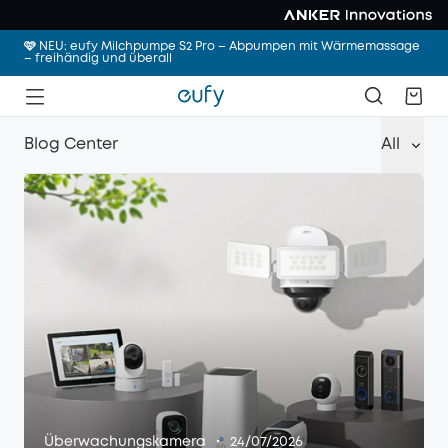
🩷 NEU: eufy Milchpumpe S2 Pro – Abpumpen mit Wärmemassage
– freihändig und überall
Blog Center
All
·
Überwachungskamera
24/07/2026