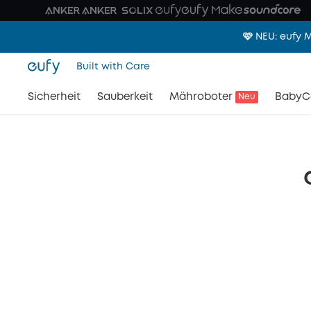
🩷 NEU: eufy
Built with Care
Sicherheit
Sauberkeit
Mähroboter
BabyC
Neu