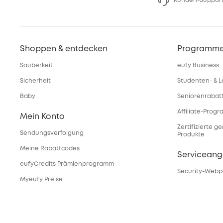
Kunden-Support
Shoppen & entdecken
Programm
Sauberkeit
eufy Business
Sicherheit
Studenten- & L
Baby
Seniorenrabat
Affiliate-Prog
Mein Konto
Zertifizierte g
Sendungsverfolgung
Produkte
Meine Rabattcodes
Servicean
eufyCredits Prämienprogramm
Security-Webp
Myeufy Preise