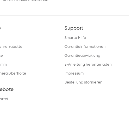
 für die Produktlebensdauer
e
Support
Smarte Hilfe
ehrerrabatte
Garantieinformationen
te
Garantieabwicklung
ramm
E-Anleitung herunterladen
eneralüberholte
Impressum
Bestellung stornieren
gebote
ortal