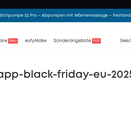
 Milchpumpe S2 Pro – Abpumpen mit Wärmemassage – freihändi
are
eufyMake
Sonderangebote
Gesc
Neu
Hot
app-black-friday-eu-202