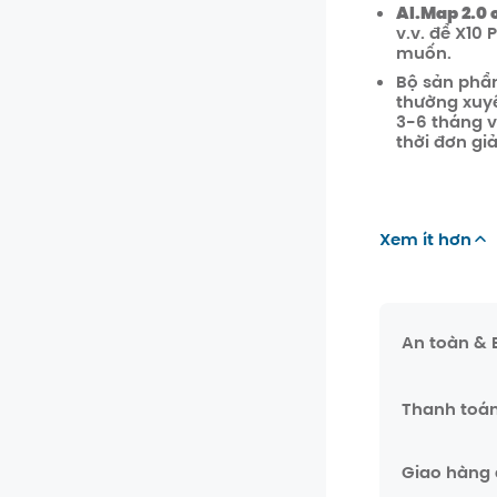
AI.Map 2.0 
v.v. để X10
muốn.
Bộ sản phẩ
thường xuy
3-6 tháng v
thời đơn gi
Xem ít hơn
An toàn &
Thanh toá
Giao hàng 