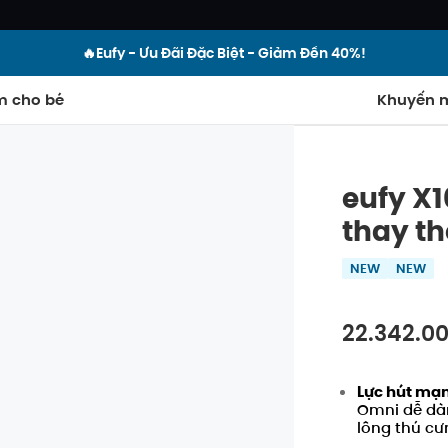
🔥Eufy - Ưu Đãi Đặc Biệt - Giảm Đến 40%!
m cho bé
Khuyến m
eufy X1
thay th
NEW
NEW
22.342.0
Lực hút mạn
Omni
dễ dà
lông thú cư
Tắt