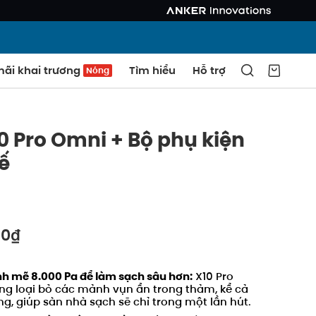
ãi khai trương
Tìm hiểu
Hỗ trợ
Nóng
0 Pro Omni + Bộ phụ kiện
ế
00₫
h mẽ 8.000 Pa để làm sạch sâu hơn:
X10 Pro
ng loại bỏ các mảnh vụn ẩn trong thảm, kể cả
ng, giúp sàn nhà sạch sẽ chỉ trong một lần hút.
SAO CHÉP