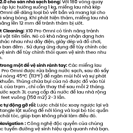
.0 cho sàn nhà sạch bóng:
Với 180 vòng quay
 áp lực hướng xuống 1 kg,
miếng lau nhà kép
Omni
dễ dàng loại bỏ
vết bẩn
và mang lại cho
à sáng bóng.
Khi phát hiện thảm, miếng lau nhà
nâng lên 12 mm để tránh thảm bị ướt.
t
Cleaning:
X10 Pro
Omni
có tính năng tránh
 vật tiên tiến. Nó có khả năng nhận dạng hơn
 khác nhau như dây điện, giày dép và đồ chơi,
o ban đêm
. Sử dụng ứng dụng để tùy chỉnh các
vệ sinh để tùy chỉnh thói quen vệ sinh theo nhu
n.
trong một để vệ sinh rảnh tay:
Các miếng lau
 Pro
Omni
được rửa bằng nước sạch, sau đó sấy
í nóng 45°C (113°F) để ngăn mùi hôi và sự phát
 khuẩn.
Thùng chứa
bụi của nó
được đổ vào túi
5L của trạm
,
chỉ cần thay thế sau mỗi 2 tháng.
ước sạch 3L cung cấp đủ nước để lau nhà rộng
 feet vuông (150 m2) 2-3 lần.
c tự động gỡ rối:
Lược chải tóc xoay ngược lại và
tangle lật xuống để nới lỏng và loại bỏ tóc quấn
chải tóc, giúp bạn không phải làm điều đó.
Navigation
:
Công nghệ độc quyền của chúng
các tuyến đường vệ sinh hiệu quả quanh nhà bạn.