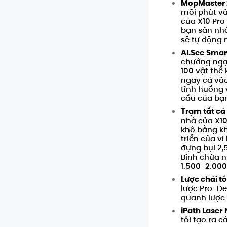
MopMaster 2
Mã số
:
mỗi phút và
của
X10 Pro
bạn sàn nh
sẽ tự động 
AI.See
Smar
chướng ngại
100 vật thể
ngay cả và
tình huống 
cầu của bạ
Trạm tất cả 
nhà của
X10
khô bằng kh
triển của vi
đựng bụi 2,
Bình chứa n
1.500-2.000
Lược chải tó
lược Pro-De
quanh lược 
iPath Laser
tôi tạo ra 