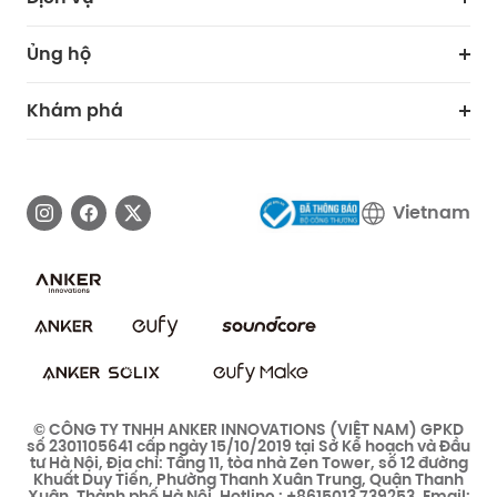
Đứa bé
eufy Kinh doanh
Cổng thông tin bảo mật web
Ủng hộ
Trở thành một chi nhánh
Trung tâm trợ giúp thông minh
Khám phá
Thông tin bảo hành
Câu chuyện thương hiệu eufy
Tải xuống e-Manual
Liên hệ với chúng tôi
Vietnam
Cam kết bảo mật
Cộng đồng bảo mật eufy
Cộng đồng eufy Clean
© CÔNG TY TNHH ANKER INNOVATIONS (VIỆT NAM) GPKD
số 2301105641 cấp ngày 15/10/2019 tại Sở Kế hoạch và Đầu
tư Hà Nội, Địa chỉ: Tầng 11, tòa nhà Zen Tower, số 12 đường
Khuất Duy Tiến, Phường Thanh Xuân Trung, Quận Thanh
Xuân, Thành phố Hà Nội, Hotline : +8615013 739253 ,Email: