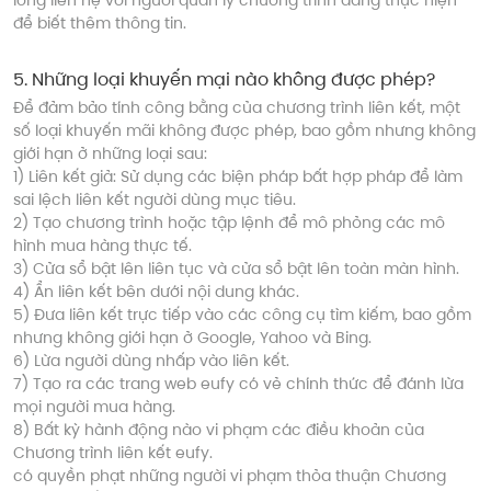
để biết thêm thông tin.
5
.
Những loại khuyến mại nào không được phép?
Để đảm bảo tính công bằng của chương trình liên kết, một
số loại khuyến mãi không được phép, bao gồm nhưng không
giới hạn ở những loại sau:
1) Liên kết giả: Sử dụng các biện pháp bất hợp pháp để làm
sai lệch liên kết người dùng mục tiêu.
2) Tạo chương trình hoặc tập lệnh để mô phỏng các mô
hình mua hàng thực tế.
3) Cửa sổ bật lên liên tục và cửa sổ bật lên toàn màn hình.
4) Ẩn liên kết bên dưới nội dung khác.
5) Đưa liên kết trực tiếp vào các công cụ tìm kiếm, bao gồm
nhưng không giới hạn ở Google, Yahoo và Bing.
6) Lừa người dùng nhấp vào liên kết.
7) Tạo ra các trang web eufy có vẻ chính thức để đánh lừa
mọi người mua hàng.
8) Bất kỳ hành động nào vi phạm các điều khoản của
Chương trình liên kết eufy.
có quyền phạt những người vi phạm thỏa thuận Chương