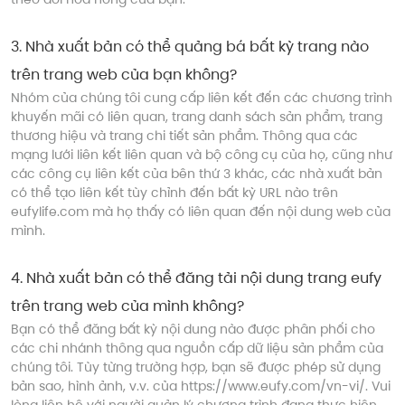
3
.
Nhà xuất bản có thể quảng bá bất kỳ trang nào
trên trang web của bạn không?
Nhóm của chúng tôi cung cấp liên kết đến các chương trình
khuyến mãi có liên quan, trang danh sách sản phẩm, trang
thương hiệu và trang chi tiết sản phẩm. Thông qua các
mạng lưới liên kết liên quan và bộ công cụ của họ, cũng như
các công cụ liên kết của bên thứ 3 khác, các nhà xuất bản
có thể tạo liên kết tùy chỉnh đến bất kỳ URL nào trên
eufylife.com mà họ thấy có liên quan đến nội dung web của
mình.
4
.
Nhà xuất bản có thể đăng tải nội dung trang eufy
trên trang web của mình không?
Bạn có thể đăng bất kỳ nội dung nào được phân phối cho
các chi nhánh thông qua nguồn cấp dữ liệu sản phẩm của
chúng tôi. Tùy từng trường hợp, bạn sẽ được phép sử dụng
bản sao, hình ảnh, v.v. của https://www.eufy.com/vn-vi/. Vui
lòng liên hệ với người quản lý chương trình đang thực hiện