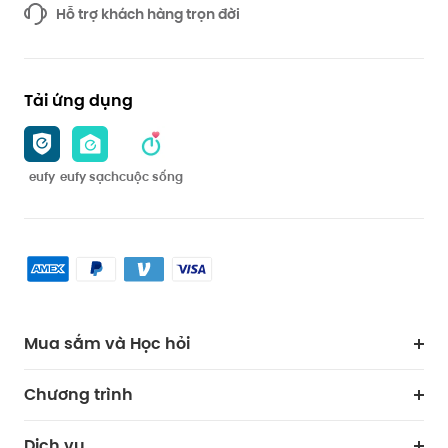
Hỗ trợ khách hàng trọn đời
Tải ứng dụng
eufy
eufy sạch
cuộc sống
Mua sắm và Học hỏi
Lau dọn
Chương trình
Bảo vệ
Hợp tác mua hàng
Dịch vụ