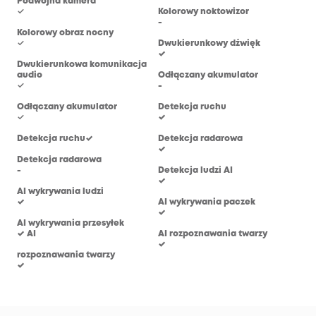
Podwójna kamera
✓
Kolorowy noktowizor
Kol
-
-
Kolorowy obraz nocny
✓
Dwukierunkowy dźwięk
Dwu
✓
✓
Dwukierunkowa komunikacja
audio
Odłączany akumulator
Odł
✓
-
-
Odłączany akumulator
Detekcja ruchu
Det
✓
✓
✓
Detekcja ruchu✓
Detekcja radarowa
Det
✓
-
Detekcja radarowa
-
Detekcja ludzi AI
Det
✓
✓
AI wykrywania ludzi
✓
AI wykrywania paczek
AI 
✓
-
AI wykrywania przesyłek
✓ AI
AI rozpoznawania twarzy
AI 
✓
✓
rozpoznawania twarzy
✓