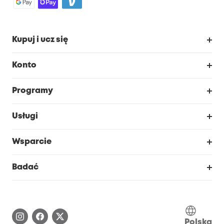
Kupuj i ucz się
Czysty
Konto
Bezpieczeństwo
Śledzenie zamówień
Programy
Dziecko
Moje kody
Zakup współpracy
Usługi
Program lojalnościowy eufyCredits
eufy Biznes
Portal internetowy dotyczący bezpieczeństwa
Wsparcie
Nagrody Myeufy
Zostań partnerem
Inteligentne Centrum Pomocy
Badać
Informacje o gwarancji
Historia marki eufy
Proces gwarancyjny
Skontaktuj się z nami
Polska