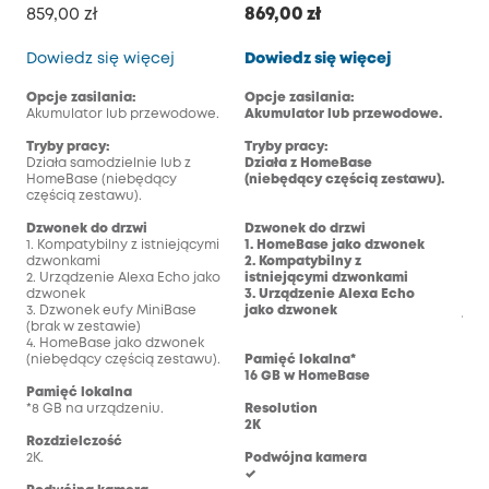
859,00 zł
869,00 zł
899
Dzwonek z wideo do drzwi E340
Dzwonek z w
Dowiedz się więcej
Dowiedz się więcej
Dow
Opcje zasilania:
Opcje zasilania:
Opc
Akumulator lub przewodowe.
Akumulator lub przewodowe.
Aku
Tryby pracy:
Tryby pracy:
Try
Działa samodzielnie lub z
Działa z HomeBase
Dzi
HomeBase (niebędący
(niebędący częścią zestawu).
(ni
częścią zestawu).
Dzwonek do drzwi
Dzwonek do drzwi
Dzw
1. Kompatybilny z istniejącymi
1. HomeBase jako dzwonek
1. 
dzwonkami
2. Kompatybilny z
2. 
2. Urządzenie Alexa Echo jako
istniejącymi dzwonkami
ist
dzwonek
3. Urządzenie Alexa Echo
3. 
3. Dzwonek eufy MiniBase
jako dzwonek
jak
(brak w zestawie)
4. HomeBase jako dzwonek
(niebędący częścią zestawu).
Pamięć lokalna*
Pam
16 GB w HomeBase
16 
Pamięć lokalna
*8 GB na urządzeniu.
Resolution
Res
2K
2K
Rozdzielczość
2K.
Podwójna kamera
Pod
✓
-