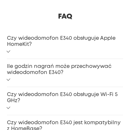
FAQ
Czy wideodomofon E340 obsługuje Apple
HomeKit?
Nie. Obsługuje Amazon Alexa i Asystenta Google, ale
Ile godzin nagrań może przechowywać
obecnie nie obsługuje HomeKit.
wideodomofon E340?
Dzięki wbudowanej pamięci eMMC 8 GB* może
Czy wideodomofon E340 obsługuje Wi-Fi 5
przechowywać nagrania z 90 dni. Obliczenia bazują na
GHz?
średnio 30 nagraniach dziennie, każde o długości 20
sekund.
Nie, obsługuje tylko połączenia Wi-Fi 2.4 GHz.
Czy wideodomofon E340 jest kompatybilny
z HomeBase?