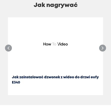
Google. Nie jest kompatybilny z oryginalnym eufy Wi-Fi
Jak nagrywać
Chime (T8020) ani eufy Chime (T8740/T8742)
Jak zainstalować dzwonek z wideo do drzwi eufy
E340