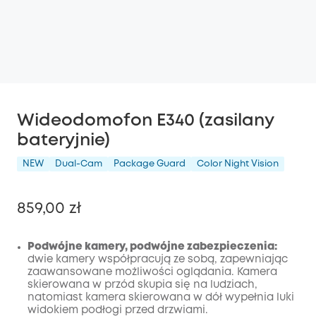
Wideodomofon E340 (zasilany
bateryjnie)
NEW
Dual-Cam
Package Guard
Color Night Vision
859,00 zł
Podwójne kamery, podwójne zabezpieczenia:
dwie kamery współpracują ze sobą, zapewniając
zaawansowane możliwości oglądania. Kamera
Wyłączony
skierowana w przód skupia się na ludziach,
KOPIA
Kod
:
natomiast kamera skierowana w dół wypełnia luki
widokiem podłogi przed drzwiami.