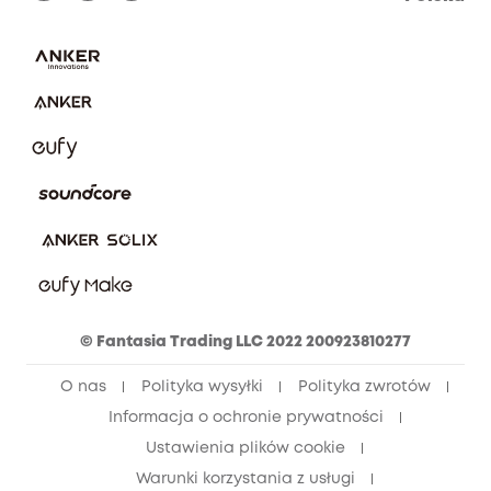
Zgłoś lukę w zabezpieczeniach
Zaangażowanie w bezpieczeństwo
Pobierz e-podręcznik
Społeczność Bezpieczeństwa Eufy
Anuluj zamówienie
Społeczność Eufy Clean
Zniżka studencka
Zniżka dla młodzieży (15–25 lat)
Zniżka dla seniorów (60+)
© Fantasia Trading LLC 2022 200923810277
O nas
Polityka wysyłki
Polityka zwrotów
Informacja o ochronie prywatności
Ustawienia plików cookie
Warunki korzystania z usługi