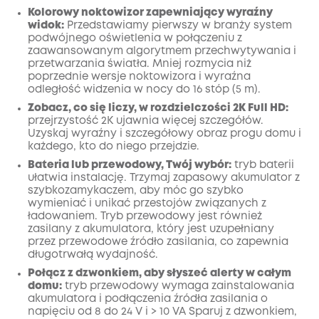
Kolorowy noktowizor zapewniający wyraźny
widok:
Przedstawiamy pierwszy w branży system
podwójnego oświetlenia w połączeniu z
zaawansowanym algorytmem przechwytywania i
przetwarzania światła. Mniej rozmycia niż
poprzednie wersje noktowizora i wyraźna
odległość widzenia w nocy do 16 stóp (5 m).
Zobacz, co się liczy, w rozdzielczości 2K Full HD:
przejrzystość 2K ujawnia więcej szczegółów.
Uzyskaj wyraźny i szczegółowy obraz progu domu i
każdego, kto do niego przejdzie.
Bateria lub przewodowy, Twój wybór:
tryb baterii
ułatwia instalację. Trzymaj zapasowy akumulator z
szybkozamykaczem, aby móc go szybko
wymieniać i unikać przestojów związanych z
ładowaniem. Tryb przewodowy jest również
zasilany z akumulatora, który jest uzupełniany
przez przewodowe źródło zasilania, co zapewnia
długotrwałą wydajność.
Połącz z dzwonkiem, aby słyszeć alerty w całym
domu:
tryb przewodowy wymaga zainstalowania
akumulatora i podłączenia źródła zasilania o
napięciu od 8 do 24 V i > 10 VA Sparuj z dzwonkiem,