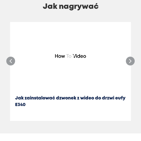
Google. Nie jest kompatybilny z oryginalnym eufy Wi-Fi
Jak nagrywać
Chime (T8020) ani eufy Chime (T8740/T8742)
Jak zainstalować dzwonek z wideo do drzwi eufy
E340