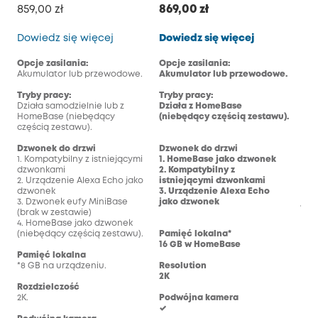
859,00 zł
869,00 zł
899
Dzwonek z wideo do drzwi E340
Dzwonek z w
Dowiedz się więcej
Dowiedz się więcej
Dow
Opcje zasilania:
Opcje zasilania:
Opc
Akumulator lub przewodowe.
Akumulator lub przewodowe.
Aku
Tryby pracy:
Tryby pracy:
Try
Działa samodzielnie lub z
Działa z HomeBase
Dzi
HomeBase (niebędący
(niebędący częścią zestawu).
(ni
częścią zestawu).
Dzwonek do drzwi
Dzwonek do drzwi
Dzw
1. Kompatybilny z istniejącymi
1. HomeBase jako dzwonek
1. 
dzwonkami
2. Kompatybilny z
2. 
2. Urządzenie Alexa Echo jako
istniejącymi dzwonkami
ist
dzwonek
3. Urządzenie Alexa Echo
3. 
3. Dzwonek eufy MiniBase
jako dzwonek
jak
(brak w zestawie)
4. HomeBase jako dzwonek
(niebędący częścią zestawu).
Pamięć lokalna*
Pam
16 GB w HomeBase
16 
Pamięć lokalna
*8 GB na urządzeniu.
Resolution
Res
2K
2K
Rozdzielczość
2K.
Podwójna kamera
Pod
✓
-