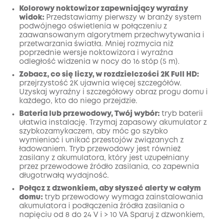
Kolorowy noktowizor zapewniający wyraźny
widok:
Przedstawiamy pierwszy w branży system
podwójnego oświetlenia w połączeniu z
zaawansowanym algorytmem przechwytywania i
przetwarzania światła. Mniej rozmycia niż
poprzednie wersje noktowizora i wyraźna
odległość widzenia w nocy do 16 stóp (5 m).
Zobacz, co się liczy, w rozdzielczości 2K Full HD:
przejrzystość 2K ujawnia więcej szczegółów.
Uzyskaj wyraźny i szczegółowy obraz progu domu i
każdego, kto do niego przejdzie.
Bateria lub przewodowy, Twój wybór:
tryb baterii
ułatwia instalację. Trzymaj zapasowy akumulator z
szybkozamykaczem, aby móc go szybko
wymieniać i unikać przestojów związanych z
ładowaniem. Tryb przewodowy jest również
zasilany z akumulatora, który jest uzupełniany
przez przewodowe źródło zasilania, co zapewnia
długotrwałą wydajność.
Połącz z dzwonkiem, aby słyszeć alerty w całym
domu:
tryb przewodowy wymaga zainstalowania
akumulatora i podłączenia źródła zasilania o
napięciu od 8 do 24 V i > 10 VA Sparuj z dzwonkiem,