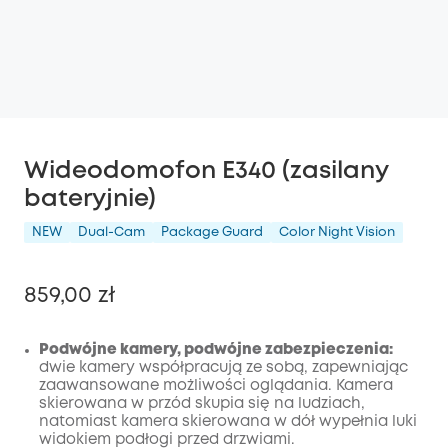
Wideodomofon E340 (zasilany
bateryjnie)
NEW
Dual-Cam
Package Guard
Color Night Vision
859,00 zł
Podwójne kamery, podwójne zabezpieczenia:
dwie kamery współpracują ze sobą, zapewniając
zaawansowane możliwości oglądania. Kamera
Wyłączony
skierowana w przód skupia się na ludziach,
KOPIA
Kod
:
natomiast kamera skierowana w dół wypełnia luki
widokiem podłogi przed drzwiami.