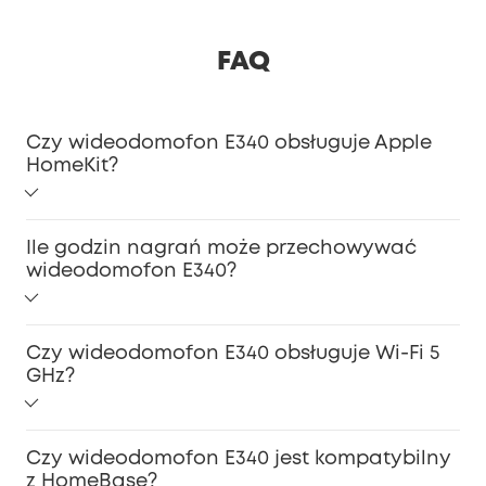
FAQ
Czy wideodomofon E340 obsługuje Apple
HomeKit?
Nie. Obsługuje Amazon Alexa i Asystenta Google, ale
Ile godzin nagrań może przechowywać
obecnie nie obsługuje HomeKit.
wideodomofon E340?
Dzięki wbudowanej pamięci eMMC 8 GB* może
Czy wideodomofon E340 obsługuje Wi-Fi 5
przechowywać nagrania z 90 dni. Obliczenia bazują na
GHz?
średnio 30 nagraniach dziennie, każde o długości 20
sekund.
Nie, obsługuje tylko połączenia Wi-Fi 2.4 GHz.
Czy wideodomofon E340 jest kompatybilny
z HomeBase?