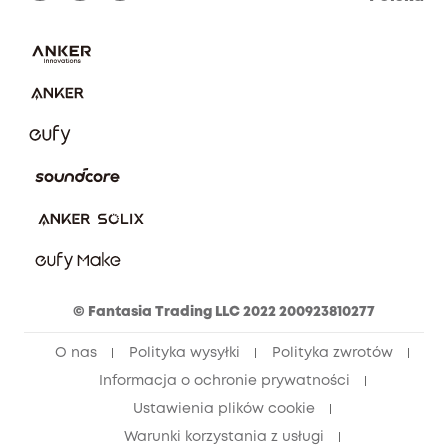
Zgłoś lukę w zabezpieczeniach
Zaangażowanie w bezpieczeństwo
Pobierz e-podręcznik
Społeczność Bezpieczeństwa Eufy
Anuluj zamówienie
Społeczność Eufy Clean
Zniżka studencka
Zniżka dla młodzieży (15–25 lat)
Zniżka dla seniorów (60+)
© Fantasia Trading LLC 2022 200923810277
O nas
Polityka wysyłki
Polityka zwrotów
Informacja o ochronie prywatności
Ustawienia plików cookie
Warunki korzystania z usługi