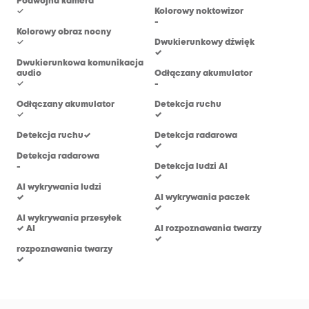
Podwójna kamera
✓
Kolorowy noktowizor
Kol
-
-
Kolorowy obraz nocny
✓
Dwukierunkowy dźwięk
Dwu
✓
✓
Dwukierunkowa komunikacja
audio
Odłączany akumulator
Odł
✓
-
-
Odłączany akumulator
Detekcja ruchu
Det
✓
✓
✓
Detekcja ruchu✓
Detekcja radarowa
Det
✓
-
Detekcja radarowa
-
Detekcja ludzi AI
Det
✓
✓
AI wykrywania ludzi
✓
AI wykrywania paczek
AI 
✓
-
AI wykrywania przesyłek
✓ AI
AI rozpoznawania twarzy
AI 
✓
✓
rozpoznawania twarzy
✓