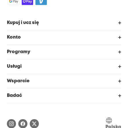
Kupuj i ucz się
Czysty
Konto
Bezpieczeństwo
Śledzenie zamówień
Programy
Dziecko
Moje kody
Zakup współpracy
Usługi
Program lojalnościowy eufyCredits
eufy Biznes
Portal internetowy dotyczący bezpieczeństwa
Wsparcie
Nagrody Myeufy
Zostań partnerem
Inteligentne Centrum Pomocy
Badać
Informacje o gwarancji
Historia marki eufy
Proces gwarancyjny
Skontaktuj się z nami
Polska