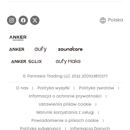
Informacje o gwarancji
Historia marki eufy
Proces gwarancyjny
Skontaktuj się z nami
Polska
Zgłoś lukę w zabezpieczeniach
Zaangażowanie w bezpieczeństwo
Pobierz e-podręcznik
Społeczność Bezpieczeństwa Eufy
Anuluj zamówienie
Społeczność Eufy Clean
Zniżka studencka
© Fantasia Trading LLC 2022 200923810277
Zniżka dla młodzieży (15–25 lat)
O nas
Polityka wysyłki
Polityka zwrotów
Zniżka dla seniorów (60+)
Informacja o ochronie prywatności
Ustawienia plików cookie
Warunki korzystania z usługi
Powiadomienie o plikach cookie
Polityka subskrypcji
Informacja Danych