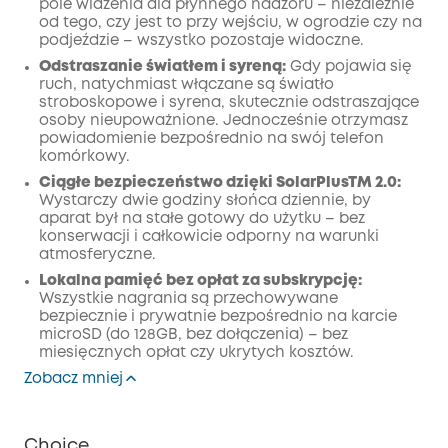
pole widzenia dla płynnego nadzoru – niezależnie
od tego, czy jest to przy wejściu, w ogrodzie czy na
podjeździe – wszystko pozostaje widoczne.
Odstraszanie światłem i syreną:
Gdy pojawia się
ruch, natychmiast włączane są światło
stroboskopowe i syrena, skutecznie odstraszające
osoby nieupoważnione. Jednocześnie otrzymasz
powiadomienie bezpośrednio na swój telefon
komórkowy.
Ciągłe bezpieczeństwo dzięki SolarPlusTM 2.0:
Wystarczy dwie godziny słońca dziennie, by
aparat był na stałe gotowy do użytku – bez
konserwacji i całkowicie odporny na warunki
atmosferyczne.
Lokalna pamięć bez opłat za subskrypcję:
Wszystkie nagrania są przechowywane
bezpiecznie i prywatnie bezpośrednio na karcie
microSD (do 128GB, bez dołączenia) – bez
miesięcznych opłat czy ukrytych kosztów.
Zobacz mniej
Choice