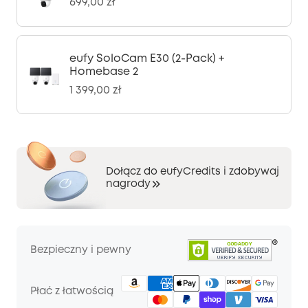
699,00 zł
eufy SoloCam E30 (2-Pack) +
Homebase 2
1 399,00 zł
Dołącz do eufyCredits i zdobywaj
nagrody
Bezpieczny i pewny
Płać z łatwością