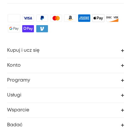
Kupuj i ucz się
Czysty
Konto
Bezpieczeństwo
Śledzenie zamówień
Programy
Dziecko
Moje kody
Zakup współpracy
Usługi
Program lojalnościowy eufyCredits
eufy Biznes
Portal internetowy dotyczący bezpieczeństwa
Wsparcie
Nagrody Myeufy
Zostań partnerem
Inteligentne Centrum Pomocy
Badać