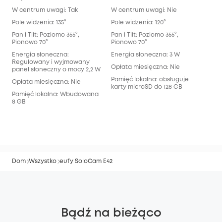
pod
W centrum uwagi: Tak
W centrum uwagi: Nie
Refl
Pole widzenia: 135°
Pole widzenia: 120°
Pol
Pan i Tilt: Poziomo 355°,
Pan i Tilt: Poziomo 355°,
sze
Pionowo 70°
Pionowo 70°
tel
Energia słoneczna:
Energia słoneczna: 3 W
Pan 
Regulowany i wyjmowany
Pio
Opłata miesięczna: Nie
panel słoneczny o mocy 2,2 W
Ene
Pamięć lokalna: obsługuje
Opłata miesięczna: Nie
karty microSD do 128 GB
Opł
Pamięć lokalna: Wbudowana
8 GB
Pam
pam
32 
Dom
Wszystko
eufy SoloCam E42
Bądź na bieżąco