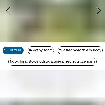
4K Ultra HD
8-krotny zoom
Widzieć wyraźnie w nocy
Natychmiastowe odstraszanie przed zagrożeniami