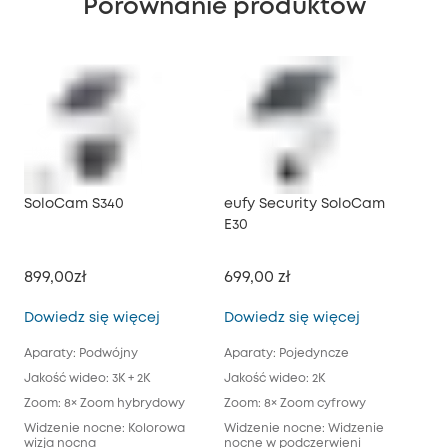
Porównanie produktów
SoloCam S340
eufy Security SoloCam
euf
E30
899,00zł
699,00 zł
1 5
SoloCam S340
eufy Securi
Dowiedz się więcej
Dowiedz się więcej
Dow
Aparaty: Podwójny
Aparaty: Pojedyncze
Apa
Jakość wideo: 3K + 2K
Jakość wideo: 2K
Jak
Zoom: 8× Zoom hybrydowy
Zoom: 8× Zoom cyfrowy
Zoo
Widzenie nocne: Kolorowa
Widzenie nocne: Widzenie
Wiz
wizja nocna
nocne w podczerwieni
świ