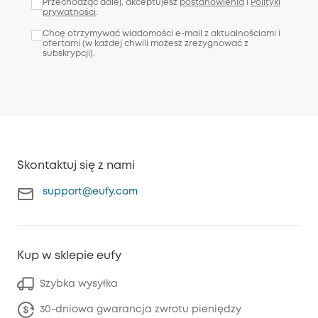
Przechodząc dalej, akceptujesz
postanowienia
i
Polityki
prywatności
.
Chcę otrzymywać wiadomości e-mail z aktualnościami i
ofertami (w każdej chwili możesz zrezygnować z
subskrypcji).
Skontaktuj się z nami
support@eufy.com
Kup w sklepie eufy
Szybka wysyłka
30-dniowa gwarancja zwrotu pieniędzy