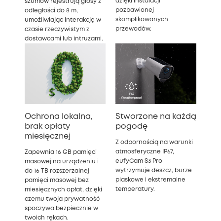
dzięki instalacji
szumów rejestrują głosy z
pozbawionej
odległości do 8 m,
skomplikowanych
umożliwiając interakcję w
przewodów.
czasie rzeczywistym z
dostawcami lub intruzami.
Ochrona lokalna,
Stworzone na każdą
brak opłaty
pogodę
miesięcznej
Z odpornością na warunki
atmosferyczne IP67,
Zapewnia 16 GB pamięci
eufyCam S3 Pro
masowej na urządzeniu i
wytrzymuje deszcz, burze
do 16 TB rozszerzalnej
piaskowe i ekstremalne
pamięci masowej bez
temperatury.
miesięcznych opłat, dzięki
czemu twoja prywatność
spoczywa bezpiecznie w
twoich rękach.