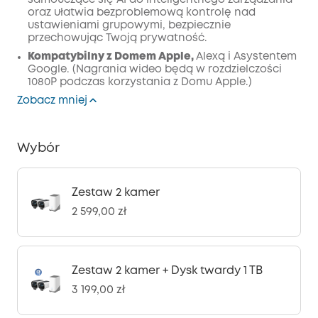
samouczące się AI do inteligentnego zarządzania
oraz ułatwia bezproblemową kontrolę nad
ustawieniami grupowymi, bezpiecznie
przechowując Twoją prywatność.
Kompatybilny z Domem Apple,
Alexą i Asystentem
Google. (Nagrania wideo będą w rozdzielczości
1080P podczas korzystania z Domu Apple.)
Zobacz mniej
Wybór
Zestaw 2 kamer
2 599,00 zł
Zestaw 2 kamer + Dysk twardy 1 TB
3 199,00 zł