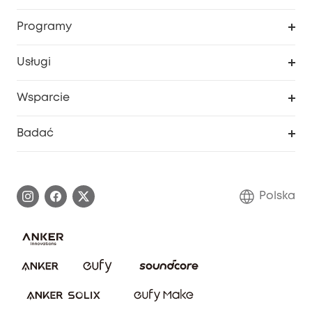
Bezpieczeństwo
Śledzenie zamówień
Programy
Dziecko
Moje kody
Zakup współpracy
Usługi
Program lojalnościowy eufyCredits
eufy Biznes
Portal internetowy dotyczący bezpieczeństwa
Wsparcie
Nagrody Myeufy
Zostań partnerem
Inteligentne Centrum Pomocy
Badać
Informacje o gwarancji
Historia marki eufy
Proces gwarancyjny
Skontaktuj się z nami
Polska
Zgłoś lukę w zabezpieczeniach
Zaangażowanie w bezpieczeństwo
Pobierz e-podręcznik
Społeczność Bezpieczeństwa Eufy
Anuluj zamówienie
Społeczność Eufy Clean
Zniżka studencka