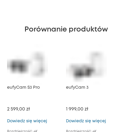
Porównanie produktów
eufyCam S3 Pro
eufyCam 3
eu
2 599,00 zł
1 999,00 zł
1 6
eufyCam S3 Pro
eufyCam 3
Dowiedz się więcej
Dowiedz się więcej
Dow
Rozdzielczość: 4K
Rozdzielczość: 4K
Roz