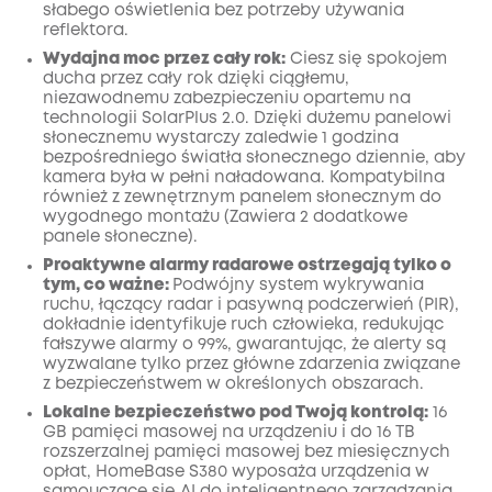
słabego oświetlenia bez potrzeby używania
reflektora.
Wydajna moc przez cały rok:
Ciesz się spokojem
ducha przez cały rok dzięki ciągłemu,
niezawodnemu zabezpieczeniu opartemu na
technologii SolarPlus 2.0. Dzięki dużemu panelowi
słonecznemu wystarczy zaledwie 1 godzina
bezpośredniego światła słonecznego dziennie, aby
kamera była w pełni naładowana. Kompatybilna
również z zewnętrznym panelem słonecznym do
wygodnego montażu (Zawiera 2 dodatkowe
panele słoneczne).
Proaktywne alarmy radarowe ostrzegają tylko o
tym, co ważne:
Podwójny system wykrywania
ruchu, łączący radar i pasywną podczerwień (PIR),
dokładnie identyfikuje ruch człowieka, redukując
fałszywe alarmy o 99%, gwarantując, że alerty są
wyzwalane tylko przez główne zdarzenia związane
z bezpieczeństwem w określonych obszarach.
Lokalne bezpieczeństwo pod Twoją kontrolą:
16
GB pamięci masowej na urządzeniu i do 16 TB
rozszerzalnej pamięci masowej bez miesięcznych
opłat, HomeBase S380 wyposaża urządzenia w