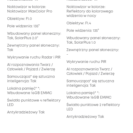
Noktowizor w kolorze:
Noktowizor w kolorze:
Nok
Noktowizor MaxColor Pro
Reflektory do kolorowego
Ref
widzenia w nocy
wid
Obiektyw: F1.0
Obiektyw: F1.4
Obie
Pole widzenia: 135°
Pole widzenia: 135°
Pole
Wbudowany panel słoneczny:
Tak, SolarPlus 2.0"
Wbudowany panel słoneczny:
Wbu
Tak, SolarPlus 1.0
Nie
Zewnętrzny panel słoneczny:
Tak
Zewnętrzny panel słoneczny:
Zew
-
Tak
Wykrywanie ruchu Radar i PIR
Wykrywanie ruchu PIR
Wyk
AI rozpoznawania Twarz /
Człowiek / Pojazd / Zwierzę
AI rozpoznawania Twarz /
AI 
Człowiek / Pojazd / Zwierzę
Czło
Samoucząca* się sztuczna
inteligencja: Tak
Samoucząca* się sztuczna
Sam
inteligencja: Tak
inte
Lokalna pamięć* *:
Wbudowane 16GB EMMC
Lokalna pamięć* *:
Lok
Wbudowane 16GB EMMC
Wbu
Światło punktowe 4 reflektory
LED
Światło punktowe 2 reflektory
Świ
LED
LED
Antykradzieżowy Tak
Antykradzieżowy Tak
Ant