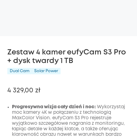
Zestaw 4 kamer eufyCam S3 Pro
+ dysk twardy 1 TB
Dual Cam
Solar Power
4 329,00 zł
Progresywna wizja cały dzień i noc:
Wykorzystaj
moc kamery 4K w połączeniu z technologią
MaxColor Vision. eufyCam S3 Pro rejestruje
Wyłączony
wyjątkowo szczegółowe nagrania z monitoringu,
KOPIA
Kod
:
łapiąc detale w każdej klatce, a także oferując
klarowność obrazu nawet w warunkach bardzo