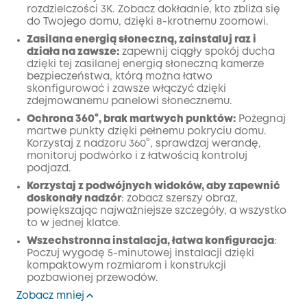
Wyłączony
rozdzielczości 3K. Zobacz dokładnie, kto zbliża się
KOPIA
Kod
:
do Twojego domu, dzięki 8-krotnemu zoomowi.
Zasilana energią słoneczną, zainstaluj raz i
działa na zawsze:
zapewnij ciągły spokój ducha
dzięki tej zasilanej energią słoneczną kamerze
bezpieczeństwa, którą można łatwo
skonfigurować i zawsze włączyć dzięki
zdejmowanemu panelowi słonecznemu.
Ochrona 360°, brak martwych punktów:
Pożegnaj
martwe punkty dzięki pełnemu pokryciu domu.
Korzystaj z nadzoru 360°, sprawdzaj werandę,
monitoruj podwórko i z łatwością kontroluj
podjazd.
Korzystaj z podwójnych widoków, aby zapewnić
doskonały nadzór
: zobacz szerszy obraz,
powiększając najważniejsze szczegóły, a wszystko
to w jednej klatce.
Wszechstronna instalacja, łatwa konfiguracja
:
Poczuj wygodę 5-minutowej instalacji dzięki
kompaktowym rozmiarom i konstrukcji
pozbawionej przewodów.
Zobacz mniej