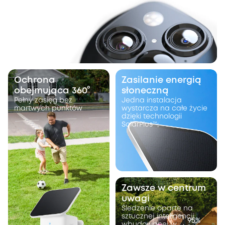
Ochrona
Zasilanie energią
obejmująca 360°
słoneczną
Pełny zasięg bez
Jedna instalacja
martwych punktów
wystarcza na całe życie
dzięki technologii
SolarPlus™;
Zawsze w centrum
uwagi
Śledzenie oparte na
sztucznej inteligencji
wbudowanej w