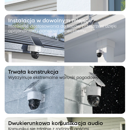
Instalacja w dowolnym miejscu
Możliwość dostosowania do każdej przestrzeni dzięki
opcjonalnemu panelowi słonecznemu.
Trwała konstrukcja
Wytrzymuje ekstremalne warunki pogodowe.
Dwukierunkowa komunikacja audio
Komunikuj się zdalnie z rodziną i gośćmi.