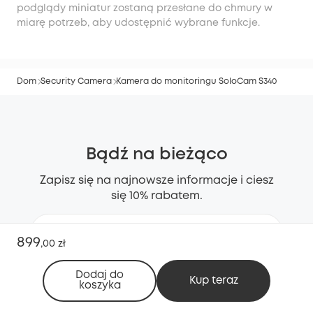
podglądy miniatur zostaną przesłane do chmury w
miarę potrzeb, aby udostępnić wybrane funkcje.
Dom
Security Camera
Kamera do monitoringu SoloCam S340
Bądź na bieżąco
Zapisz się na najnowsze informacje i ciesz
się 10% rabatem.
899
,
00 zł
Zarejestruj się
Dodaj do
Kup teraz
koszyka
Przechodząc dalej, akceptujesz
postanowienia
i
Polityki