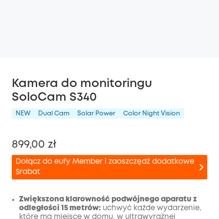
Kamera do monitoringu
SoloCam S340
NEW
Dual Cam
Solar Power
Color Night Vision
899,00 zł
Dołącz do eufy Member i zaoszczędź dodatkowe
$rabat
Zwiększona klarowność podwójnego aparatu z
odległości 15 metrów:
uchwyć każde wydarzenie,
które ma miejsce w domu, w ultrawyraźnej