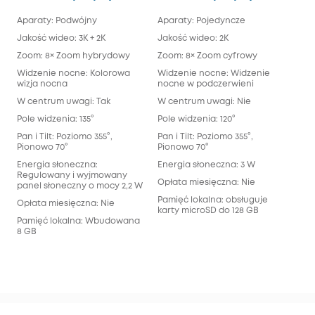
Aparaty: Podwójny
Aparaty: Pojedyncze
Apa
Jakość wideo: 3K + 2K
Jakość wideo: 2K
Jak
Zoom: 8× Zoom hybrydowy
Zoom: 8× Zoom cyfrowy
Zoo
Widzenie nocne: Kolorowa
Widzenie nocne: Widzenie
Wiz
wizja nocna
nocne w podczerwieni
świ
pod
W centrum uwagi: Tak
W centrum uwagi: Nie
Refl
Pole widzenia: 135°
Pole widzenia: 120°
Pol
Pan i Tilt: Poziomo 355°,
Pan i Tilt: Poziomo 355°,
sze
Pionowo 70°
Pionowo 70°
tel
Energia słoneczna:
Energia słoneczna: 3 W
Pan 
Regulowany i wyjmowany
Pio
Opłata miesięczna: Nie
panel słoneczny o mocy 2,2 W
Ene
Pamięć lokalna: obsługuje
Opłata miesięczna: Nie
karty microSD do 128 GB
Opł
Pamięć lokalna: Wbudowana
8 GB
Pam
pam
32 