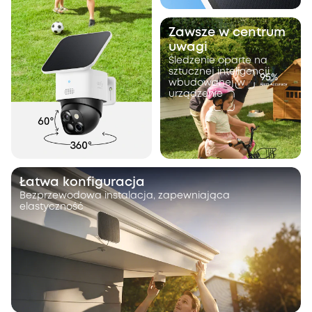
Zawsze w centrum
uwagi
Śledzenie oparte na
sztucznej inteligencji
wbudowanej w
urządzenie
Łatwa konfiguracja
Bezprzewodowa instalacja, zapewniająca
elastyczność