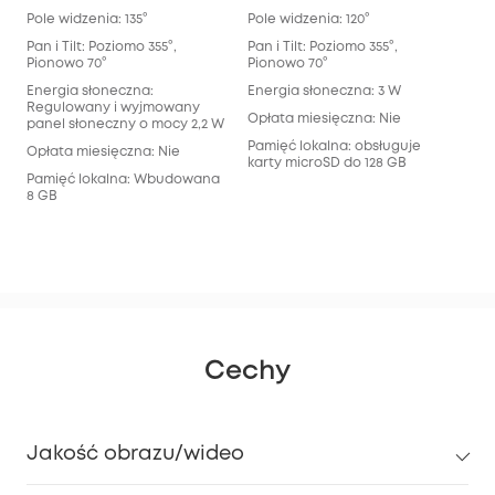
Refl
Pole widzenia: 135°
Pole widzenia: 120°
Pol
Pan i Tilt: Poziomo 355°,
Pan i Tilt: Poziomo 355°,
sze
Pionowo 70°
Pionowo 70°
tel
Energia słoneczna:
Energia słoneczna: 3 W
Pan 
Regulowany i wyjmowany
Pio
Opłata miesięczna: Nie
panel słoneczny o mocy 2,2 W
Ene
Pamięć lokalna: obsługuje
Opłata miesięczna: Nie
karty microSD do 128 GB
Opł
Pamięć lokalna: Wbudowana
8 GB
Pam
pam
32 
Cechy
Jakość obrazu/wideo