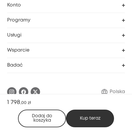
Konto
Bezpieczeństwo
Śledzenie zamówień
Programy
Dziecko
Moje kody
Zakup współpracy
Usługi
Program lojalnościowy eufyCredits
eufy Biznes
Portal internetowy dotyczący bezpieczeństwa
Wsparcie
Nagrody Myeufy
Zostań partnerem
Inteligentne Centrum Pomocy
Badać
Informacje o gwarancji
Historia marki eufy
Proces gwarancyjny
Skontaktuj się z nami
Polska
Zgłoś lukę w zabezpieczeniach
Zaangażowanie w bezpieczeństwo
1 798
,
00 zł
Pobierz e-podręcznik
Społeczność Bezpieczeństwa Eufy
Dodaj do
Kup teraz
koszyka
Anuluj zamówienie
Społeczność Eufy Clean