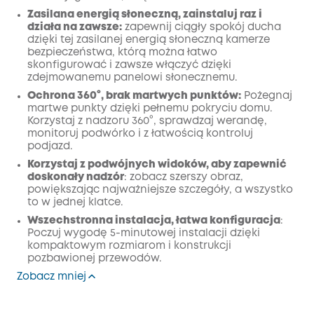
Zasilana energią słoneczną, zainstaluj raz i
działa na zawsze:
zapewnij ciągły spokój ducha
dzięki tej zasilanej energią słoneczną kamerze
bezpieczeństwa, którą można łatwo
skonfigurować i zawsze włączyć dzięki
zdejmowanemu panelowi słonecznemu.
Ochrona 360°, brak martwych punktów:
Pożegnaj
martwe punkty dzięki pełnemu pokryciu domu.
Korzystaj z nadzoru 360°, sprawdzaj werandę,
monitoruj podwórko i z łatwością kontroluj
podjazd.
Korzystaj z podwójnych widoków, aby zapewnić
doskonały nadzór
: zobacz szerszy obraz,
powiększając najważniejsze szczegóły, a wszystko
to w jednej klatce.
Wszechstronna instalacja, łatwa konfiguracja
:
Poczuj wygodę 5-minutowej instalacji dzięki
kompaktowym rozmiarom i konstrukcji
pozbawionej przewodów.
Zobacz mniej