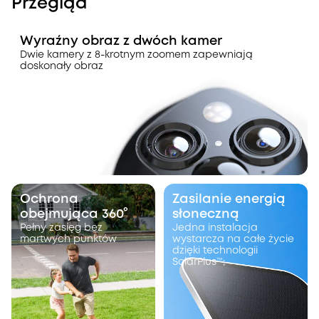
Przegląd
Wyraźny obraz z dwóch kamer
Dwie kamery z 8-krotnym zoomem zapewniają
doskonały obraz
Ochrona
Zasilanie energią
obejmująca 360°
słoneczną
Pełny zasięg bez
Jedna instalacja
martwych punktów
wystarcza na całe życie
dzięki technologii
SolarPlus™;