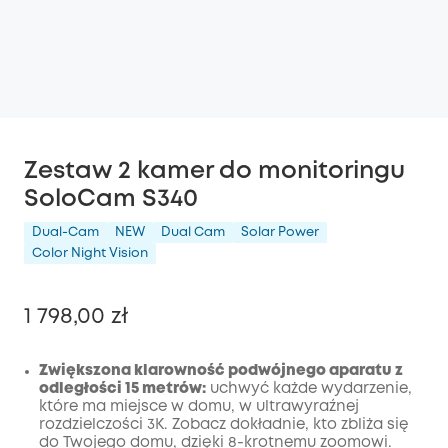
Zestaw 2 kamer do monitoringu
SoloCam S340
Dual-Cam
NEW
Dual Cam
Solar Power
Color Night Vision
1 798,00 zł
Zwiększona klarowność podwójnego aparatu z
odległości 15 metrów:
uchwyć każde wydarzenie,
które ma miejsce w domu, w ultrawyraźnej
Wyłączony
rozdzielczości 3K. Zobacz dokładnie, kto zbliża się
KOPIA
Kod
:
do Twojego domu, dzięki 8-krotnemu zoomowi.