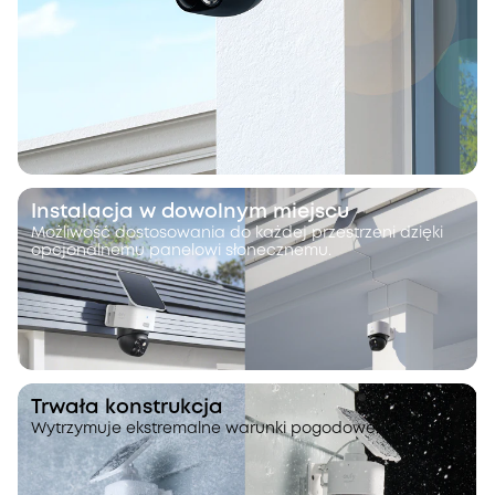
Instalacja w dowolnym miejscu
Możliwość dostosowania do każdej przestrzeni dzięki
opcjonalnemu panelowi słonecznemu.
Trwała konstrukcja
Wytrzymuje ekstremalne warunki pogodowe.