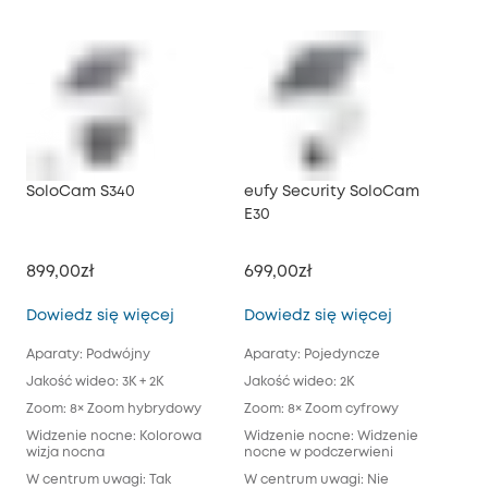
SoloCam S340
eufy Security SoloCam
euf
E30
899,00zł
699,00zł
1 5
SoloCam S340
eufy Securi
Dowiedz się więcej
Dowiedz się więcej
Dow
Aparaty: Podwójny
Aparaty: Pojedyncze
Apa
Jakość wideo: 3K + 2K
Jakość wideo: 2K
Jak
Zoom: 8× Zoom hybrydowy
Zoom: 8× Zoom cyfrowy
Zoo
Widzenie nocne: Kolorowa
Widzenie nocne: Widzenie
Wiz
wizja nocna
nocne w podczerwieni
świ
pod
W centrum uwagi: Tak
W centrum uwagi: Nie